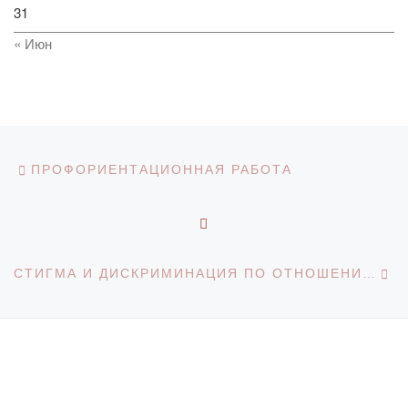
31
« Июн
Навигация по записям
Предыдущая запись
ПРОФОРИЕНТАЦИОННАЯ РАБОТА
ОБРАТНО К СПИСКУ З
С
СТИГМА И ДИСКРИМИНАЦИЯ ПО ОТНОШЕНИЮ К ВИЧ ПОЛОЖИТЕЛЬНЫМ