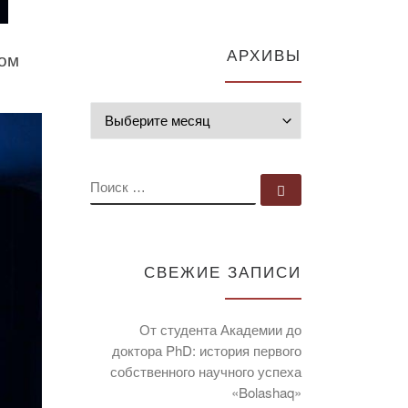
АРХИВЫ
ром
Архивы
ПОИСК
Поиск …
СВЕЖИЕ ЗАПИСИ
От студента Академии до
доктора PhD: история первого
собственного научного успеха
«Bolashaq»