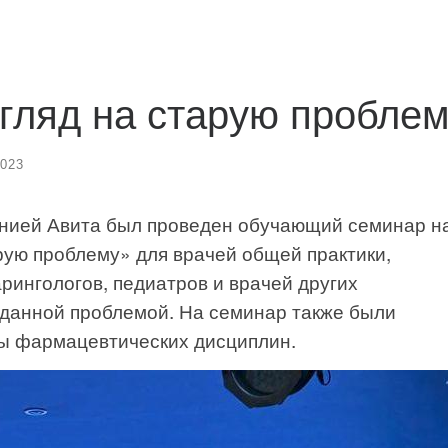
гляд на старую пробле
2023
нией Авита был проведен обучающий семинар н
арую проблему» для врачей общей практики,
рингологов, педиатров и врачей других
 данной проблемой. На семинар также были
ы фармацевтических дисциплин.