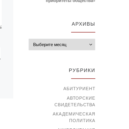
приоритеты общества»
чно
научно-практической
конференции
ах
«Исправительно-
АРХИВЫ
трудовые лагеря
Казахстана в годы
Великой Отечественной
Архивы
[…]
[…]
РУБРИКИ
АБИТУРИЕНТ
АВТОРСКИЕ
СВИДЕТЕЛЬСТВА
АКАДЕМИЧЕСКАЯ
ПОЛИТИКА