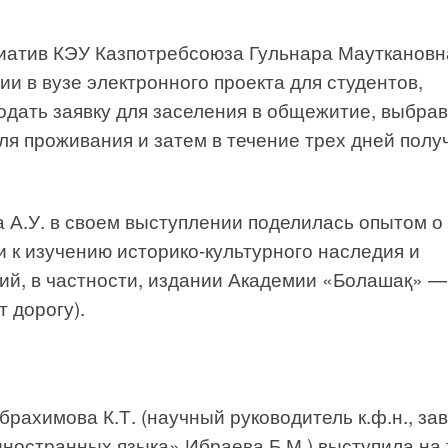
иатив КЭУ Казпотребсоюза Гульнара Мауткановн
и в вузе электронного проекта для студентов,
дать заявку для заселения в общежитие, выбрав
ля проживания и затем в течение трех дней полу
 А.У. в своем выступлении поделилась опытом о
к изучению историко-культурного наследия и
ий, в частности, издании Академии «Болашақ» —
 дорогу).
рахимова К.Т. (научный руководитель к.ф.н., зав
ностранных языка» Ибраева Б.М.) выступила на 