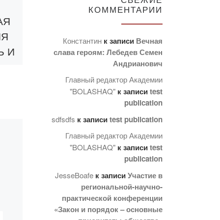
Участие в
КОММЕНТАРИИ
конференции
АЯ
«Исправительно-
ИЯ
Константин
к записи
Вечная
трудовые лагеря
Ь И
слава героям: Лебедев Семен
Казахстана в
Андрианович
ОС
годы Великой
ВА
Главный редактор Академии
Отечественной
"BOLASHAQ"
к записи
test
ИЯ
publication
войны и их вклад
 С
sdfsdfs
к записи
test publication
в общую
Главный редактор Академии
Победу»
"BOLASHAQ"
к записи
test
publication
29 октября 2020 года
А
JesseBoafe
к записи
Участие в
директор НИЦ
региональной-научно-
«Руханият» Аупенова
практической конференции
да
А.У. приняла участие в
«Закон и порядок – основные
Республиканской