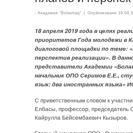
-
Академия "Bolashaq"
|
Опубликовано
19.04.
18 апреля 2019 года в целях реа
приоритетов Года молодежи в К
диалоговой площадки по теме: «
перспектив реализации». В дан
представители Академии «Болаш
начальник ОПО Серимов Е.Е., ст
язык: два иностранных языка» И
С приветственным словом к участн
Елбасы, профессор, председатель 
Кайрулла Бейсембаевич Кызыров.
Главный менеджер РПО «Рухани жа