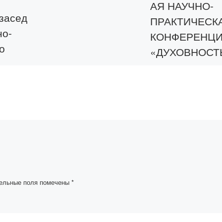
АЯ НАУЧНО-
 засед
ПРАКТИЧЕСК
но-
КОНФЕРЕНЦ
о
«ДУХОВНОСТ
К
НРАВСТВЕНН
ТЬ КАК ОСНО
ПРОСВЕЩЕН
чно-
И КУЛЬТУРЫ»
ппы
УЧАСТИЕМ
ода
ОЛЖАСА
й
ОМАРОВИЧА
СУЛЕЙМЕНОВ
ый
ельные поля помечены
*
ректор по
уразвити
7 и 8 ноября 2018 го
lashaq»
состоялась