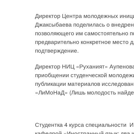
Директор Центра молодежных иниц
Джаксыбаева поделилась о внедрени
позволяющего им самостоятельно по
предварительно конкретное место д
подтверждение.
Директор НИЦ «Руханият» Аупенова
приобщении студенческой молодежи 
публикации материалов исследован
«ЛиМоНаД» (Лишь молодость найдет
Студентка 4 курса специальности Иб
кафедрой «Иностранный язык: два и