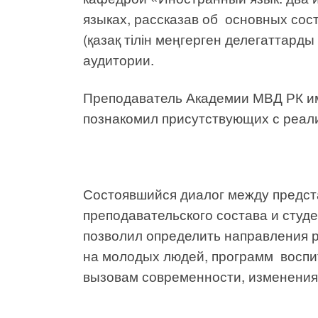
языках, рассказав об основных со
(қазақ тілін меңгерген делегаттард
аудитории.
Преподаватель Академии МВД РК и
познакомил присутствующих с реал
Состоявшийся диалог между предст
преподавательского состава и студ
позволил определить направления 
на молодых людей, программ воспи
вызовам современности, изменения