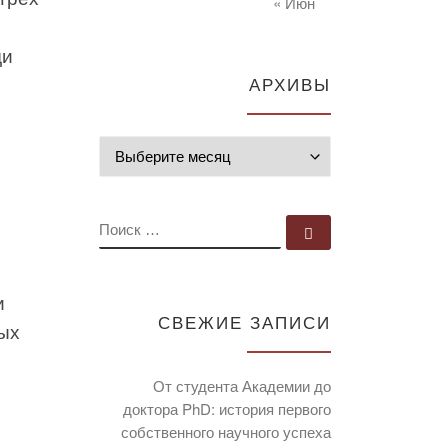
« Июн
ди
АРХИВЫ
Архивы
ПОИСК
Поиск …
и
СВЕЖИЕ ЗАПИСИ
ых
От студента Академии до
доктора PhD: история первого
собственного научного успеха