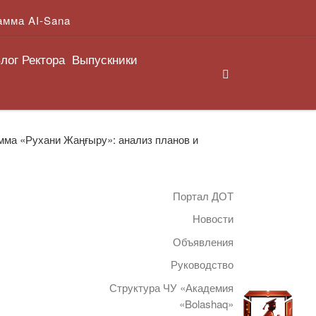
амма AI-Sana
лог Ректора
Выпускники
Search
амма «Рухани Жаңғыру»: анализ планов и
Портал ДОТ
Новости
Объявления
Руководство
Структура ЧУ «Академия
«Bolashaq»