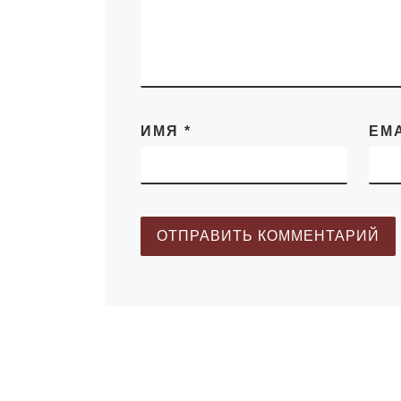
Г.М. Рысмагам
м.ю.н., директ
«Руханият»
А.У. Аупенова 
онлайн формат
[…]
ИМЯ
*
EM