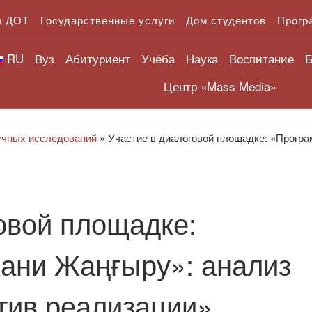
л ДОТ
Государственные услуги
Дом студентов
Прогр
RU
Вуз
Абитуриент
Учёба
Наука
Воспитание
Б
Центр «Mass Media»
учных исследований
»
​Участие в диалоговой площадке: «Прогр
говой площадке:
ани Жаңғыру»: анализ
тив реализации»