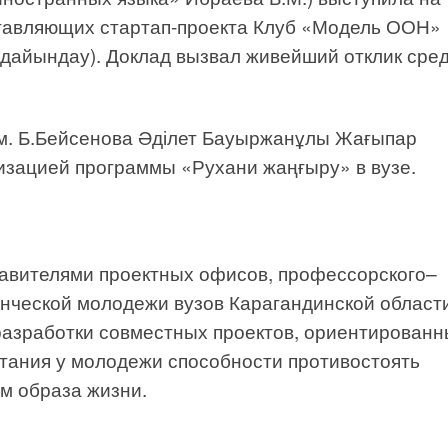
ставляющих стартап-проекта Клуб «Модель ООН»
ы дайындау). Доклад вызвал живейший отклик сре
м. Б.Бейсенова Әділет Бауыржанұлы Жағыпар
изацией программы «Рухани жаңғыру» в вузе.
авителями проектных офисов, профессорского–
енческой молодежи вузов Карагандинской област
разработки совместных проектов, ориентированн
тания у молодежи способности противостоять
м образа жизни.