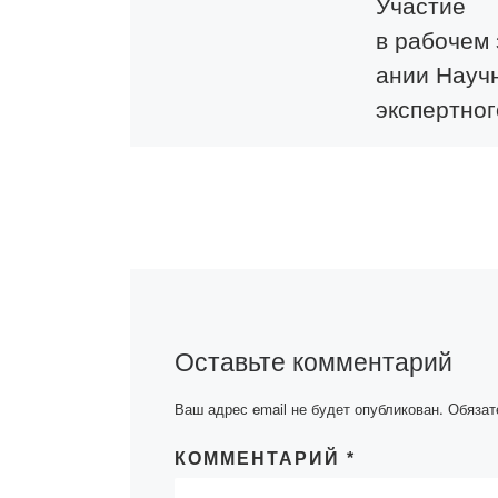
Участие
в рабочем
ании Науч
экспертног
совета АН
6 апреля 2022
года члены нау
экспертной гру
Ассамблеи нар
Казахстана
Карагандинско
Оставьте комментарий
области: к.ю.н.,
ассоциированн
Ваш адрес email не будет опубликован.
Обязат
профессор, про
стратегическом
КОММЕНТАРИЙ
*
ю Академии «Bo