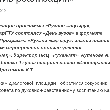
2019
лизации программы «Рухани жаңғыру»,
арГТУ состоялся «День вузов» в формате
Программа «Рухани жаңғыру»: анализ планов
ном мероприятии приняли участие
ақ»: директор НИЦ «Руханият» Аупенова А.У
удентка 4 курса специальности «Иностранн
брахимова К.Т.
икам диалоговой площадки обратился сокурсник
Совета по духовно-нравственному воспитанию К
ңғыру» Карагандинской области Серик Малибек