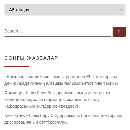
Мұрағат
SEARCH
Se
СОҢҒЫ ЖАЗБАЛАР
«Bolashaq» академиясының студентінен PhD докторына
дейін: Академияның алғашқы ғылыми жетістігінің тарихы
Фармация білім беру бағдарламасының түлектерінің
медициналық және фармацевтикалық бақылау
кафедрасының өкілдерімен кездесуі
Құқықтану» білім беру бағдарламасы бойынша докторлық
диссертацияның сәтті қорғалуы