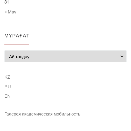
31
« Мау
МҰРАҒАТ
Мұрағат
KZ
RU
EN
Галерея академическая мобильность