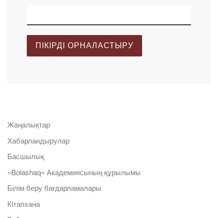
Жаңалықтар
Хабарландырулар
Басшылық
«Bolashaq» Академиясының құрылымы
Білім беру бағдарламалары
Кітапхана