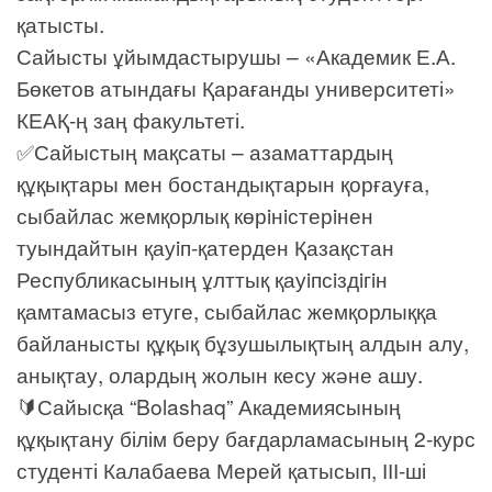
қатысты.
Сайысты ұйымдастырушы – «Академик Е.А.
Бөкетов атындағы Қарағанды университеті»
КЕАҚ-ң заң факультеті.
✅Сайыстың мақсаты – азаматтардың
құқықтары мен бостандықтарын қорғауға,
сыбайлас жемқорлық көрiнiстерiнен
туындайтын қауiп-қатерден Қазақстан
Республикасының ұлттық қауiпсiздiгiн
қамтамасыз етуге, сыбайлас жемқорлыққа
байланысты құқық бұзушылықтың алдын алу,
анықтау, олардың жолын кесу және ашу.
🔰Сайысқа “Bolashaq” Академиясының
құқықтану білім беру бағдарламасының 2-курс
студенті Калабаева Мерей қатысып, ІІІ-ші