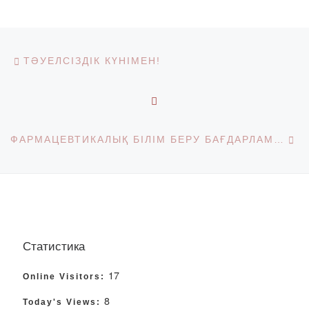
Post navigation
Previous post
ТӘУЕЛСІЗДІК КҮНІМЕН!
BACK TO POST LIST
Ne
ФАРМАЦЕВТИКАЛЫҚ БІЛІМ БЕРУ БАҒДАРЛАМАЛАРЫ ЖБТ ОТЫРЫСЫ
Статистика
17
Online Visitors:
8
Today's Views: