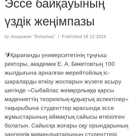
Эссе байқауының
үздік жеңімпазы
by
Академия "Bolashaq"
|
Published
18.12.2024
🔰Қарағанды университетінің тұңғыш
ректоры, академик Е. А. Бөкетовтың 100
жылдығына арналған мерейтойлық іс-
шараларды өткізу жоспарын жүзеге асыру
шегінде «Сыбайлас жемқорлыққа қарсы
мәдениеттің теориялық-құқықтық аспектілер»
тақырыбына студенттер арасында эссе
жұмыстарының аймақтық сайысы өткізілген
болатын. Сайысқа жоғары оқу орындарының
заңгерлік мамандықтарының студенттері