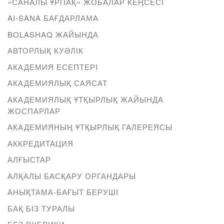
«САНАЛЫ ҰРПАҚ» ЖОБАЛАР КЕҢСЕСІ
AI-SANA БАҒДАРЛАМА
BOLASHAQ ЖАЙЫНДА
АВТОРЛЫҚ КУӘЛІК
АКАДЕМИЯ ЕСЕПТЕРІ
АКАДЕМИЯЛЫҚ САЯСАТ
АКАДЕМИЯЛЫҚ ҰТҚЫРЛЫҚ ЖАЙЫНДА
ЖОСПАРЛАР
АКАДЕМИЯНЫҢ ҰТҚЫРЛЫҚ ГАЛЕРЕЯСЫ
АККРЕДИТАЦИЯ
АЛҒЫСТАР
АЛҚАЛЫ БАСҚАРУ ОРГАНДАРЫ
АНЫҚТАМА-БАҒЫТ БЕРУШІ
БАҚ БІЗ ТУРАЛЫ