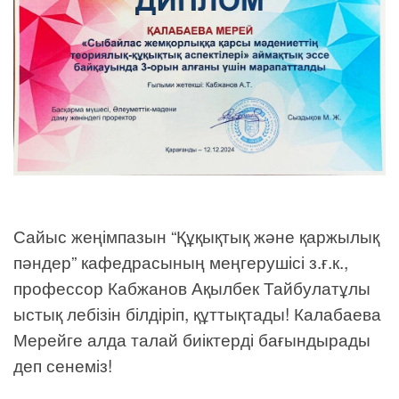
Сайыс жеңімпазын “Құқықтық және қаржылық
пәндер” кафедрасының меңгерушісі з.ғ.к.,
профессор Кабжанов Ақылбек Тайбулатұлы
ыстық лебізін білдіріп, құттықтады! Калабаева
Мерейге алда талай биіктерді бағындырады
деп сенеміз!