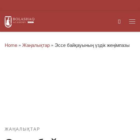
Skip to content
Search
Me
Home
»
Жаңалықтар
»
Эссе байқауының үздік жеңімпазы
ЖАҢАЛЫҚТАР