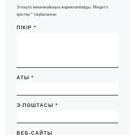
Э-пошта мекенжайыңыз жарияланбайды.
Міндетті
өрістер
*
таңбаланған
ПІКІР
*
АТЫ
*
Э-ПОШТАСЫ
*
ВЕБ-САЙТЫ