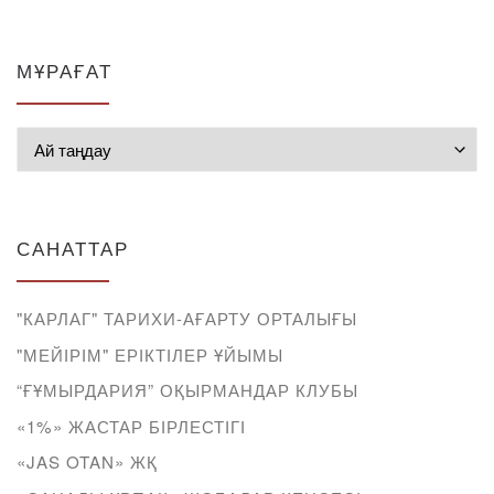
МҰРАҒАТ
Мұрағат
САНАТТАР
"КАРЛАГ" ТАРИХИ-АҒАРТУ ОРТАЛЫҒЫ
"МЕЙІРІМ" ЕРІКТІЛЕР ҰЙЫМЫ
“ҒҰМЫРДАРИЯ” ОҚЫРМАНДАР КЛУБЫ
«1%» ЖАСТАР БІРЛЕСТІГІ
«JAS OTAN» ЖҚ