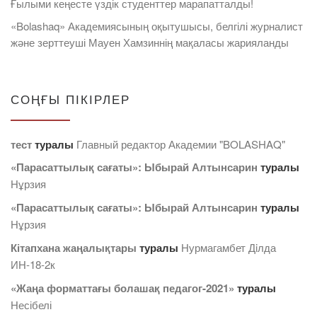
Ғылыми кеңесте үздік студенттер марапатталды!
«Bolashaq» Академиясының оқытушысы, белгілі журналист
және зерттеуші Мауен Хамзиннің мақаласы жарияланды
СОҢҒЫ ПІКІРЛЕР
тест
туралы
Главный редактор Академии "BOLASHAQ"
«Парасаттылық сағаты»: Ыбырай Алтынсарин
туралы
Нұрзия
«Парасаттылық сағаты»: Ыбырай Алтынсарин
туралы
Нұрзия
Кітапхана жаңалықтары
туралы
Нурмагамбет Дiлда
ИН-18-2к
«Жаңа форматтағы болашақ педагог-2021»
туралы
Несібелі