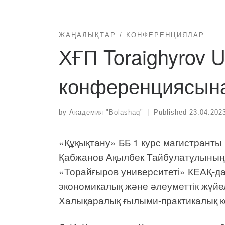
ЖАҢАЛЫҚТАР
КОНФЕРЕНЦИЯЛАР
ХҒП Toraighyrov Un
конференциясына
by
Академия "Bolashaq"
|
Published
23.04.202
«Құқықтану» ББ 1 курс магистранты 
Қабжанов Ақылбек Тайбулатұлының 
«Торайғыров университеті» КЕАҚ-да
экономикалық және әлеуметтік жүйе
Халықаралық ғылыми-практикалық к