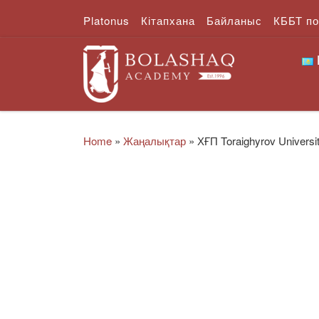
Platonus
Кітапхана
Байланыс
КББТ п
Skip to content
Home
»
Жаңалықтар
»
ХҒП Toraighyrov Univers