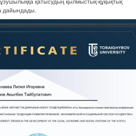
 бұзушылыққа қатысудың қылмыстық-құқықтық
а дайындады.