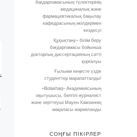
ті
бағдарламасының түлектерінің
Қазақстан Республикасы
шы
медициналық және
Ақпарат және қоғамдық
фармацевтикалық бақылау
даму министрлігі
aq»
кафедрасының өкілдерімен
«Рухани жаңғыру
кездесуі
«қазақстандық қоғамдық
Құқықтану» білім беру
даму институты» КЕАҚ-
бағдарламасы бойынша
мен бірлесіп 2019 жылы
 […]
докторлық диссертацияның сәтті
12 қарашада «Қазақстан
қорғалуы
этностары: елдің […]
Ғылыми кеңесте үздік
студенттер марапатталды!
«Bolashaq» Академиясының
оқытушысы, белгілі журналист
және зерттеуші Мауен Хамзиннің
мақаласы жарияланды
СОҢҒЫ ПІКІРЛЕР