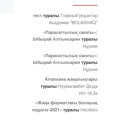
тест
туралы
Главный редактор
Академии "BOLASHAQ"
«Парасаттылық сағаты»:
Ыбырай Алтынсарин
туралы
Нұрзия
«Парасаттылық сағаты»:
Ыбырай Алтынсарин
туралы
Нұрзия
Кітапхана жаңалықтары
туралы
Нурмагамбет Дiлда
ИН-18-2к
«Жаңа форматтағы болашақ
педагог-2021»
туралы
Несібелі