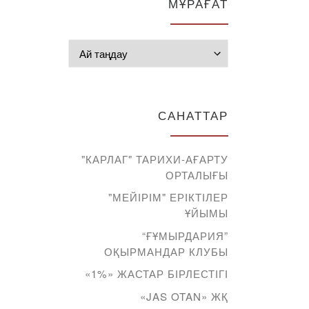
МҰРАҒАТ
Мұрағат
САНАТТАР
"КАРЛАГ" ТАРИХИ-АҒАРТУ
ОРТАЛЫҒЫ
"МЕЙІРІМ" ЕРІКТІЛЕР
ҰЙЫМЫ
“ҒҰМЫРДАРИЯ”
ОҚЫРМАНДАР КЛУБЫ
«1%» ЖАСТАР БІРЛЕСТІГІ
«JAS OTAN» ЖҚ