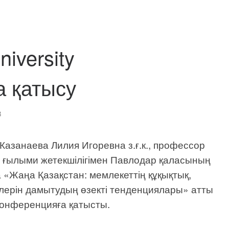
iversity
 қатысу
3
Казанаева Лилия Игоревна з.ғ.к., профессор
ғылыми жетекшілігімен Павлодар қаласының
 «Жаңа Қазақстан: мемлекеттің құқықтық,
лерін дамытудың өзекті тенденциялары» атты
онференцияға қатысты.