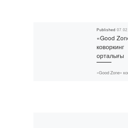
Published
07.02
«Good Zon
коворкинг
орталығы
«Good Zone» ко
орталығында Қ
облысының ерік
кездесу өтті. К
барысында Вол
жылында іске
асырылатын ж
талқыланды. М
кездесулер жиі 