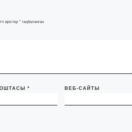
арналған жаңа дерек
фильм шықты. Қою
режиссері-Сәуле
тті өрістер
*
таңбаланған
Көмекбаева. «Bolash
Академиясының
студенттері мен
профессорлық –
оқытушылық құрамы
ПОШТАСЫ
*
ВЕБ-САЙТЫ