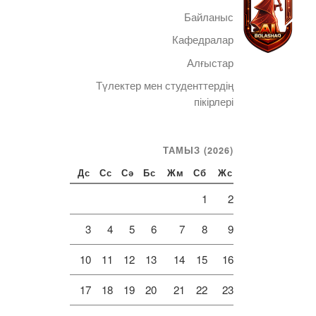
Байланыс
Кафедралар
Алғыстар
Түлектер мен студенттердің
Telegram
пікірлері
ТАМЫЗ (2026)
Дс
Сс
Сә
Бс
Жм
Сб
Жс
1
2
3
4
5
6
7
8
9
10
11
12
13
14
15
16
17
18
19
20
21
22
23