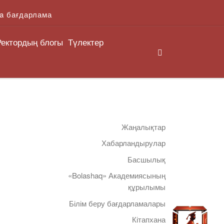
a бағдарлама
Ректордың блогы
Түлектер
Search
Жаңалықтар
Хабарландырулар
Басшылық
«Bolashaq» Академиясының
құрылымы
Білім беру бағдарламалары
Кітапхана