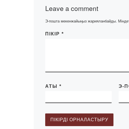
тұратын […]
Leave a comment
Э-пошта мекенжайыңыз жарияланбайды.
Мінде
ПІКІР
*
АТЫ
*
Э-