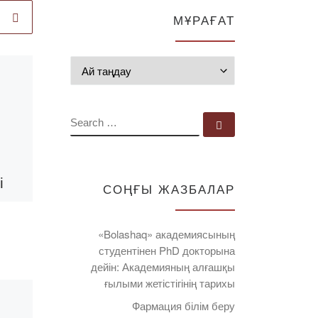
МҰРАҒАТ
Мұрағат
Published
09.10.2019
«Қазақстан
этностары: елдің
SEARCH
Search …
дамуына қосқан
үлесі» атты
і
республикалық
СОҢҒЫ ЖАЗБАЛАР
ғылыми-
практикалық
«Bolashaq» академиясының
конференция.
студентінен PhD докторына
дейін: Академияның алғашқы
Нұр-Сұлтан
ғылыми жетістігінің тарихы
қаласы.
вке
Фармация білім беру