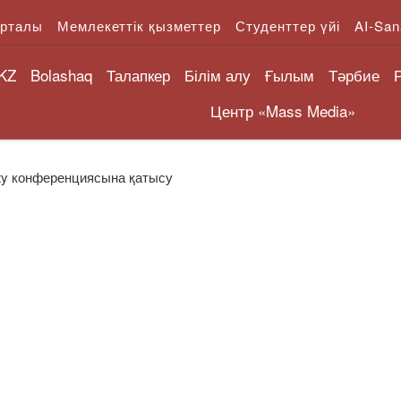
орталы
Мемлекеттік қызметтер
Студенттер үйі
AI-San
KZ
Bolashaq
Талапкер
Білім алу
Ғылым
Тәрбие
Центр «Mass Media»
ity конференциясына қатысу