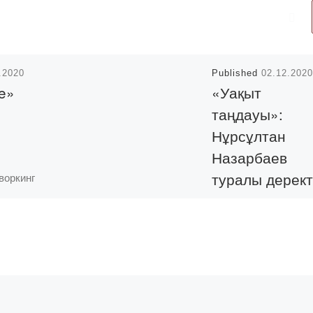
.2020
Published
02.12.2020
e»
«Уақыт
таңдауы»:
Нұрсұлтан
Назарбаев
туралы дерект
воркинг
арағанды
фильмнің
тілерімен
премьерасы
ездесу
онтер
2020 жылдың 1
обалар
желтоқсанында
ұндай
Нұрсұлтан Назарбае
өтіп