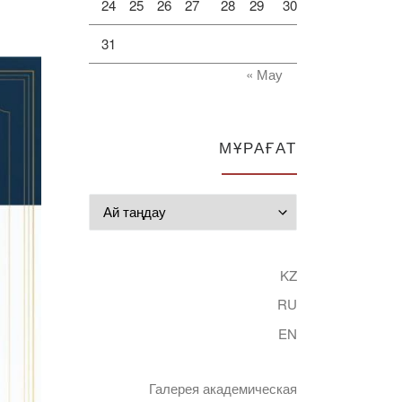
24
25
26
27
28
29
30
31
« Мау
МҰРАҒАТ
Мұрағат
KZ
RU
EN
Галерея академическая