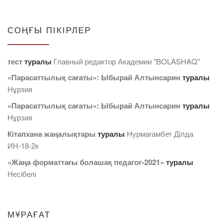
СОҢҒЫ ПІКІРЛЕР
тест
туралы
Главный редактор Академии "BOLASHAQ"
«Парасаттылық сағаты»: Ыбырай Алтынсарин
туралы
Нұрзия
«Парасаттылық сағаты»: Ыбырай Алтынсарин
туралы
Нұрзия
Кітапхана жаңалықтары
туралы
Нурмагамбет Дiлда
ИН-18-2к
«Жаңа форматтағы болашақ педагог-2021»
туралы
Несібелі
МҰРАҒАТ