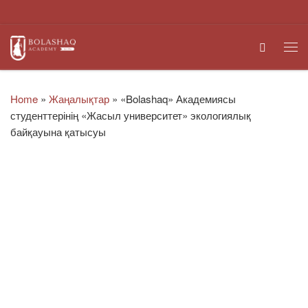
Skip to content
Search
Me
Home
»
Жаңалықтар
»
«Bolashaq» Академиясы
студенттерінің «Жасыл университет» экологиялық
байқауына қатысуы