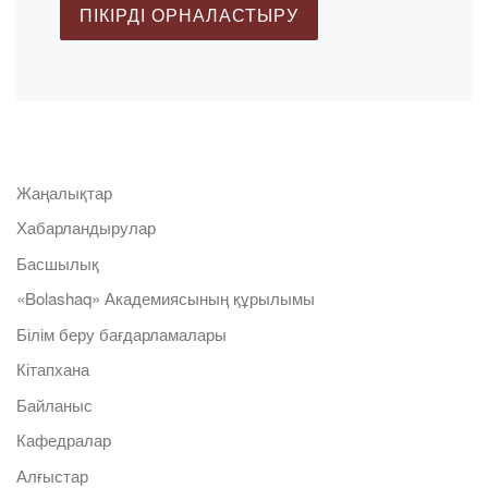
Жаңалықтар
Хабарландырулар
Басшылық
«Bolashaq» Академиясының құрылымы
Білім беру бағдарламалары
Кітапхана
Байланыс
Кафедралар
Алғыстар