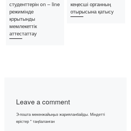
студенттерін on – line
кеңесші органның
режимінде
отырысына қатысу
қорытынды
мемлекеттік
аттестаттау
Leave a comment
Э-пошта мекенжайыңыз жарияланбайды.
Міндетті
өрістер
*
таңбаланған