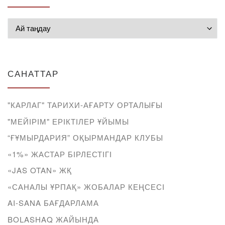
Мұрағат
САНАТТАР
"КАРЛАГ" ТАРИХИ-АҒАРТУ ОРТАЛЫҒЫ
"МЕЙІРІМ" ЕРІКТІЛЕР ҰЙЫМЫ
“ҒҰМЫРДАРИЯ” ОҚЫРМАНДАР КЛУБЫ
«1%» ЖАСТАР БІРЛЕСТІГІ
«JAS OTAN» ЖҚ
«САНАЛЫ ҰРПАҚ» ЖОБАЛАР КЕҢСЕСІ
AI-SANA БАҒДАРЛАМА
BOLASHAQ ЖАЙЫНДА