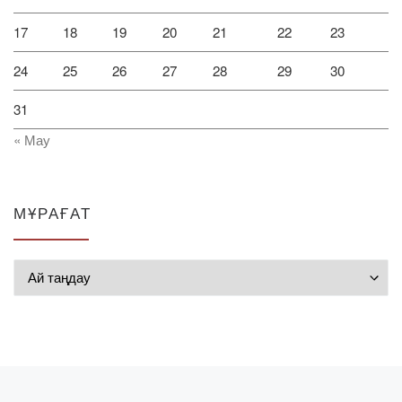
17
18
19
20
21
22
23
24
25
26
27
28
29
30
31
« Мау
МҰРАҒАТ
Мұрағат
Post navigation
Previous post