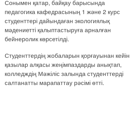
Сонымен қатар, байқау барысында
педагогика кафедрасының 1 және 2 курс
студенттері дайындаған экологиялық
мәдениетті қалыптастыруға арналған
бейнеролик көрсетілді.
Студенттердің жобаларын қорғауынан кейін
қазылар алқасы жеңімпаздарды анықтап,
колледждің Мәжіліс залында студенттерді
салтанатты марапаттау рәсімі өтті.