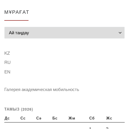
МҰРАҒАТ
Мұрағат
KZ
RU
EN
Галерея академическая мобильность
ТАМЫЗ (2026)
Дс
Сс
Сә
Бс
Жм
Сб
Жс
1
2