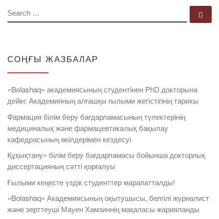
SEARCH
Se
СОҢҒЫ ЖАЗБАЛАР
«Bolashaq» академиясының студентінен PhD докторына
дейін: Академияның алғашқы ғылыми жетістігінің тарихы
Фармация білім беру бағдарламасының түлектерінің
медициналық және фармацевтикалық бақылау
кафедрасының өкілдерімен кездесуі
Құқықтану» білім беру бағдарламасы бойынша докторлық
диссертацияның сәтті қорғалуы
Ғылыми кеңесте үздік студенттер марапатталды!
«Bolashaq» Академиясының оқытушысы, белгілі журналист
және зерттеуші Мауен Хамзиннің мақаласы жарияланды