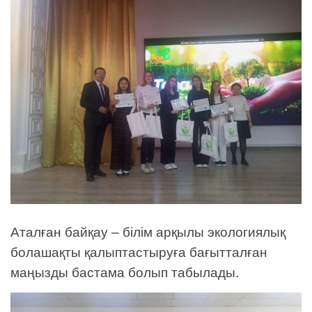
Аталған байқау – білім арқылы экологиялық
болашақты қалыптастыруға бағытталған
маңызды бастама болып табылады.