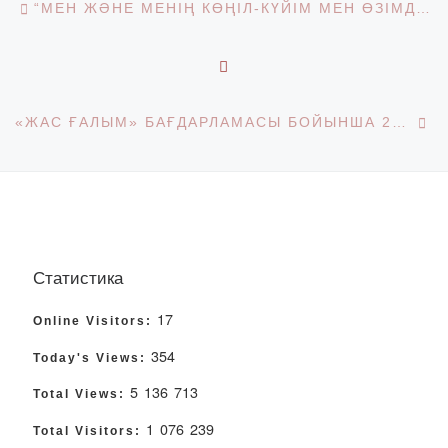
“МЕН ЖӘНЕ МЕНІҢ КӨҢІЛ-КҮЙІМ МЕН ӨЗІМДІ СЕЗІНУІМ”
BACK TO POST LIST
Ne
«ЖАС ҒАЛЫМ» БАҒДАРЛАМАСЫ БОЙЫНША 2026-2028 ЖЫЛДАРҒА АРНАЛҒАН ЖАС ҒАЛЫМДАРДЫҢ ҒЫЛЫМИ ЗЕРТТЕУЛЕРІН ГРАНТТЫҚ ҚАРЖЫЛАНДЫРУҒА КОНКУРСТЫ ӨТКІЗУ ТУРАЛЫ ХАБАРЛАНДЫРУ
Статистика
17
Online Visitors:
354
Today's Views:
5 136 713
Total Views:
1 076 239
Total Visitors: