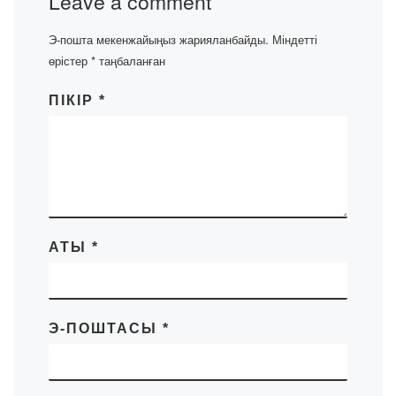
Leave a comment
Э-пошта мекенжайыңыз жарияланбайды.
Міндетті
өрістер
*
таңбаланған
ПІКІР
*
АТЫ
*
Э-ПОШТАСЫ
*