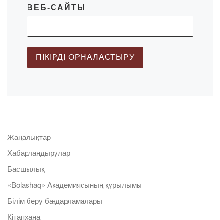
ВЕБ-САЙТЫ
Жаңалықтар
Хабарландырулар
Басшылық
«Bolashaq» Академиясының құрылымы
Білім беру бағдарламалары
Кітапхана