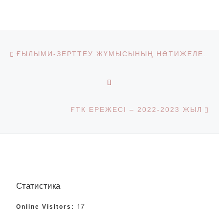
Post navigation
Previous post
ҒЫЛЫМИ-ЗЕРТТЕУ ЖҰМЫСЫНЫҢ НӘТИЖЕЛЕРІН ЕНГІЗУ ТУРАЛЫ ЕРЕЖЕ
BACK TO POST LIST
Ne
ҒТК ЕРЕЖЕСІ – 2022-2023 ЖЫЛ
Статистика
17
Online Visitors: