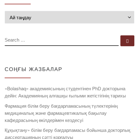
Мұрағат
SEARCH
Se
СОҢҒЫ ЖАЗБАЛАР
«Bolashaq» академиясының студентінен PhD докторына
дейін: Академияның алғашқы ғылыми жетістігінің тарихы
Фармация білім беру бағдарламасының түлектерінің
медициналық және фармацевтикалық бақылау
кафедрасының өкілдерімен кездесуі
Құқықтану» білім беру бағдарламасы бойынша докторлық
диссертацияның сәтті қорғалуы