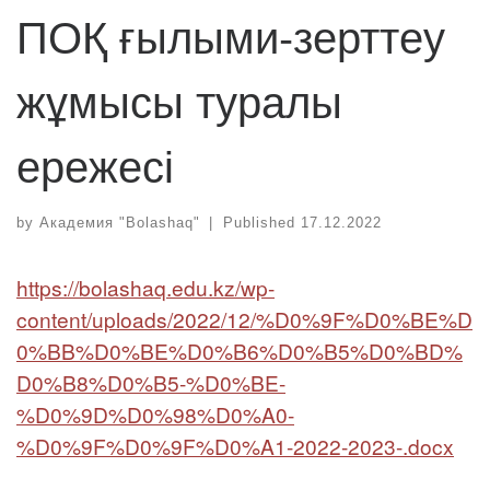
ПОҚ ғылыми-зерттеу
жұмысы туралы
ережесі
by
Академия "Bolashaq"
|
Published
17.12.2022
https://bolashaq.edu.kz/wp-
content/uploads/2022/12/%D0%9F%D0%BE%D
0%BB%D0%BE%D0%B6%D0%B5%D0%BD%
D0%B8%D0%B5-%D0%BE-
%D0%9D%D0%98%D0%A0-
%D0%9F%D0%9F%D0%A1-2022-2023-.docx