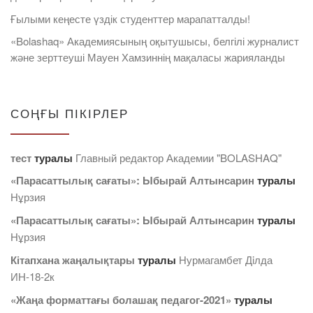
Ғылыми кеңесте үздік студенттер марапатталды!
«Bolashaq» Академиясының оқытушысы, белгілі журналист
және зерттеуші Мауен Хамзиннің мақаласы жарияланды
СОҢҒЫ ПІКІРЛЕР
тест
туралы
Главный редактор Академии "BOLASHAQ"
«Парасаттылық сағаты»: Ыбырай Алтынсарин
туралы
Нұрзия
«Парасаттылық сағаты»: Ыбырай Алтынсарин
туралы
Нұрзия
Кітапхана жаңалықтары
туралы
Нурмагамбет Дiлда
ИН-18-2к
«Жаңа форматтағы болашақ педагог-2021»
туралы