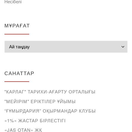
Несібелі
МҰРАҒАТ
Мұрағат
САНАТТАР
"КАРЛАГ" ТАРИХИ-АҒАРТУ ОРТАЛЫҒЫ
"МЕЙІРІМ" ЕРІКТІЛЕР ҰЙЫМЫ
“ҒҰМЫРДАРИЯ” ОҚЫРМАНДАР КЛУБЫ
«1%» ЖАСТАР БІРЛЕСТІГІ
«JAS OTAN» ЖҚ