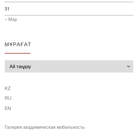
31
« Мау
МҰРАҒАТ
Мұрағат
KZ
RU
EN
Галерея академическая мобильность