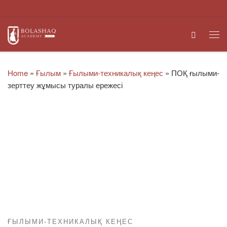
Skip to content
Search
Me
Home
»
Ғылым
»
Ғылыми-техникалық кеңес
»
ПОҚ ғылыми-
зерттеу жұмысы туралы ережесі
ҒЫЛЫМИ-ТЕХНИКАЛЫҚ КЕҢЕС