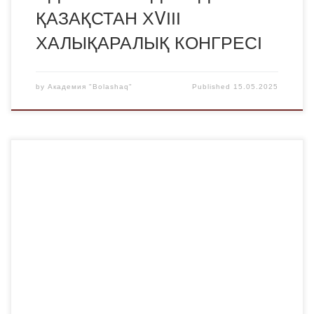
ҚАЗАҚСТАН ХVІІІ
ХАЛЫҚАРАЛЫҚ КОНГРЕСІ
by
Академия "Bolashaq"
Published
15.05.2025
ТҮРІК ТІЛІ тыңдаушылары арасында Академиямыздың
түрік тілі пәні бойынша аға оқытушысы Исмагулов
Сагыныш Оразханұлы мен “Шырақ» тілдерді оқыту
орталығының бірлесе ұымдастырған “Тұлға болам” атты
қалалық байқауы өтті. Байқауда Сағыныш Оразханұлы
жүргізуші болып, әрі қазылар алқасында орын алды.
Байқау жоғары деңгейде өтті. Байқауға 4 команда
қатысып, 3 кезең бойынша білімдерін, тапқырлықтарын
[…]