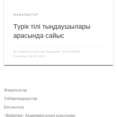
ЖАҢАЛЫҚТАР
Түрік тілі тыңдаушылары
арасында сайыс
by
Главный редактор Академии "BOLASHAQ"
Published
15.05.2025
Жаңалықтар
Хабарландырулар
Басшылық
«Bolashaq» Академиясының құрылымы