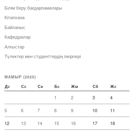
Білім беру бағдарламалары
Кітапхана
Байланыс
Кафедралар
Алғыстар
Түлектер мен студенттердің пікірлері
МАМЫР (2025)
Дс
Сс
Сә
Бс
Жм
Сб
Жс
1
2
3
4
5
6
7
8
9
10
11
12
13
14
15
16
17
18