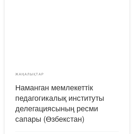
Наманган мемлекеттік педагогикалық институты
(Өзбекстан) делегациясының ресми сапары болып өтті.
Делегация құрамында – 12 оқытушы мен 18 студент
болды. Сапар бағдарламасы серіктестік байланыстарды
нығайтуға және жоғары оқу орындары арасындағы
халықаралық ынтымақтастықты кеңейтуге бағытталған
бірқатар іс-шараларды қамтыды. Салтанатты шараны
Академия ректоры, PhD докторы Аданов Қуанышбек […]
ЖАҢАЛЫҚТАР
Наманган мемлекеттік
педагогикалық институты
делегациясының ресми
сапары (Өзбекстан)