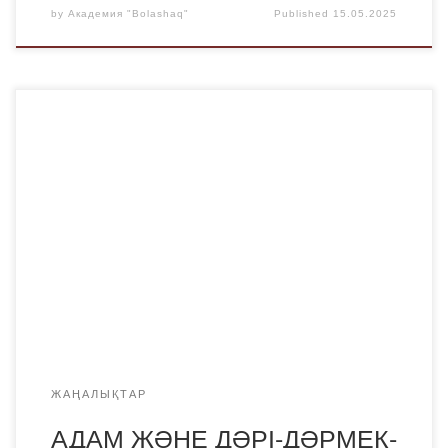
by
Академия "Bolashaq"
Published
15.05.2025
2025 жылғы 14 мамырда «Қарағанды медицина
университеті» КЕАҚ – да ҚР ҰҒА академигі, «Адам және
Дәрі – Қазақстан» конгресінің құрметті президенті Р.С.
Күзденбаеваның төрағалығымен АДАМ ЖӘНЕ ДӘРІ-
ДӘРМЕК-ҚАЗАҚСТАН ХVІІІ ХАЛЫҚАРАЛЫҚ КОНГРЕСІ
өтті. «Bolashaq» Академиясынан дәрігер С.Г. Куур және
фармацевтикалық пәндер кафедрасының қызметкерлері
Д.К. Пахомова, К.С. Теміреева, О.А. Сиволобова
қатысты. Конгресс терапия, […]
ЖАҢАЛЫҚТАР
АДАМ ЖӘНЕ ДӘРІ-ДӘРМЕК-