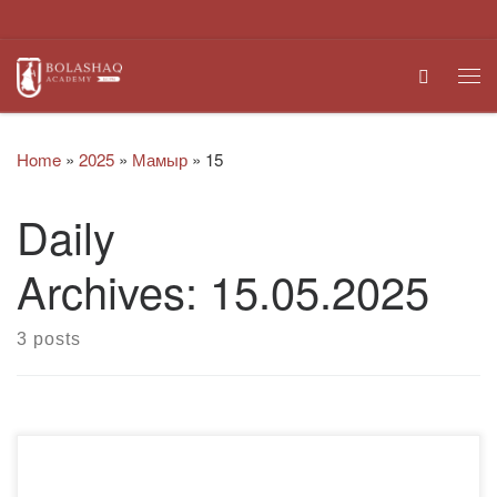
Skip to content
Search
Me
Home
»
2025
»
Мамыр
»
15
Daily
Archives:
15.05.2025
3 posts
2025 жылғы 14 мамырда «Bolashaq» Академиясында