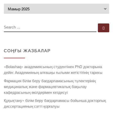
Мұрағат
SEARCH
Se
СОҢҒЫ ЖАЗБАЛАР
«Bolashaq» академиясының студентінен PhD докторына
дейін: Академияның алғашқы ғылыми жетістігінің тарихы
Фармация білім беру бағдарламасының түлектерінің
медициналық және фармацевтикалық бақылау
кафедрасының өкілдерімен кездесуі
Құқықтану» білім беру бағдарламасы бойынша докторлық
диссертацияның сәтті қорғалуы