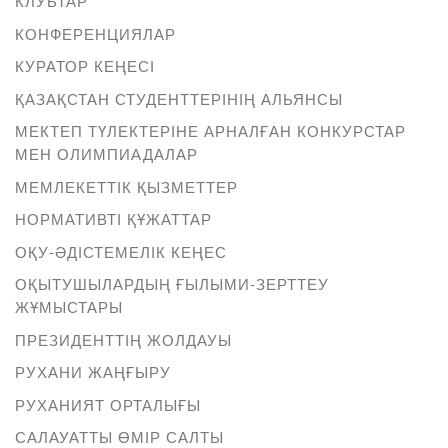
КЛУБТАР
КОНФЕРЕНЦИЯЛАР
КУРАТОР КЕҢЕСІ
ҚАЗАҚСТАН СТУДЕНТТЕРІНІҢ АЛЬЯНСЫ
МЕКТЕП ТҮЛЕКТЕРІНЕ АРНАЛҒАН КОНКУРСТАР
МЕН ОЛИМПИАДАЛАР
МЕМЛЕКЕТТІК ҚЫЗМЕТТЕР
НОРМАТИВТІ ҚҰЖАТТАР
ОҚУ-ӘДІСТЕМЕЛІК КЕҢЕС
ОҚЫТУШЫЛАРДЫҢ ҒЫЛЫМИ-ЗЕРТТЕУ
ЖҰМЫСТАРЫ
ПРЕЗИДЕНТТІҢ ЖОЛДАУЫ
РУХАНИ ЖАҢҒЫРУ
РУХАНИЯТ ОРТАЛЫҒЫ
САЛАУАТТЫ ӨМІР САЛТЫ