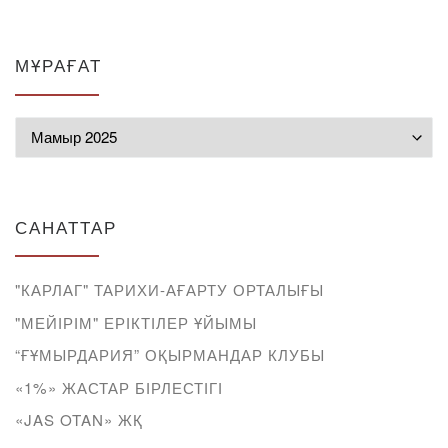
МҰРАҒАТ
Мұрағат
САНАТТАР
"КАРЛАГ" ТАРИХИ-АҒАРТУ ОРТАЛЫҒЫ
"МЕЙІРІМ" ЕРІКТІЛЕР ҰЙЫМЫ
“ҒҰМЫРДАРИЯ” ОҚЫРМАНДАР КЛУБЫ
«1%» ЖАСТАР БІРЛЕСТІГІ
«JAS OTAN» ЖҚ