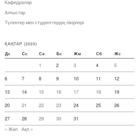
Кафедралар
Алғыстар
Түлектер мен студенттердің пікірлері
ҚАҢТАР (2025)
Дс
Сс
Сә
Бс
Жм
Сб
Жс
1
2
3
4
5
6
7
8
9
10
11
12
13
14
15
16
17
18
19
20
21
22
23
24
25
26
27
28
29
30
31
« Жел
Ақп »