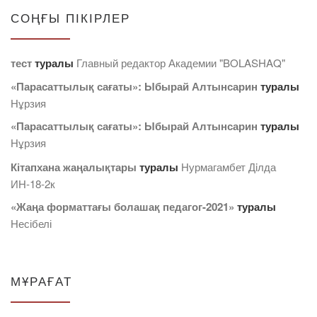
СОҢҒЫ ПІКІРЛЕР
тест
туралы
Главный редактор Академии "BOLASHAQ"
«Парасаттылық сағаты»: Ыбырай Алтынсарин
туралы
Нұрзия
«Парасаттылық сағаты»: Ыбырай Алтынсарин
туралы
Нұрзия
Кітапхана жаңалықтары
туралы
Нурмагамбет Дiлда
ИН-18-2к
«Жаңа форматтағы болашақ педагог-2021»
туралы
Несібелі
МҰРАҒАТ