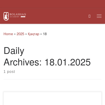
Skip to content
Search
Me
Home
»
2025
»
Қаңтар
»
18
Daily
Archives:
18.01.2025
1 post
2024 жылғы 6-17 қаңтар аралығында ұстаз М.М.
Момбекованың басшылығымен шет тілдері және