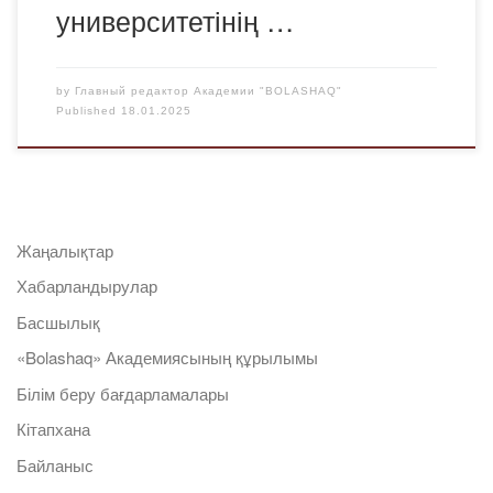
университетінің …
by
Главный редактор Академии "BOLASHAQ"
Published
18.01.2025
Жаңалықтар
Хабарландырулар
Басшылық
«Bolashaq» Академиясының құрылымы
Білім беру бағдарламалары
Кітапхана
Байланыс