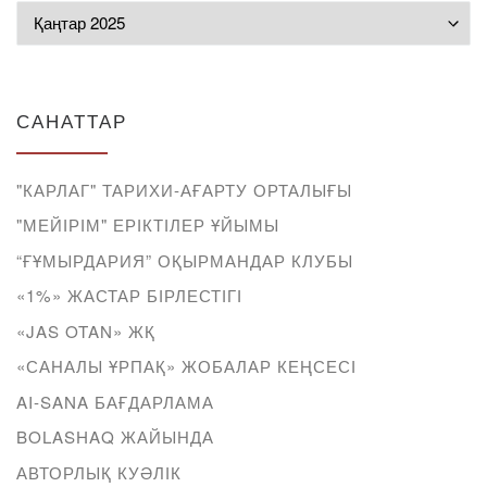
Мұрағат
САНАТТАР
"КАРЛАГ" ТАРИХИ-АҒАРТУ ОРТАЛЫҒЫ
"МЕЙІРІМ" ЕРІКТІЛЕР ҰЙЫМЫ
“ҒҰМЫРДАРИЯ” ОҚЫРМАНДАР КЛУБЫ
«1%» ЖАСТАР БІРЛЕСТІГІ
«JAS OTAN» ЖҚ
«САНАЛЫ ҰРПАҚ» ЖОБАЛАР КЕҢСЕСІ
AI-SANA БАҒДАРЛАМА
BOLASHAQ ЖАЙЫНДА
АВТОРЛЫҚ КУӘЛІК