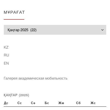
МҰРАҒАТ
Мұрағат
KZ
RU
EN
Галерея академическая мобильность
ҚАҢТАР (2025)
Дс
Сс
Сә
Бс
Жм
Сб
Жс