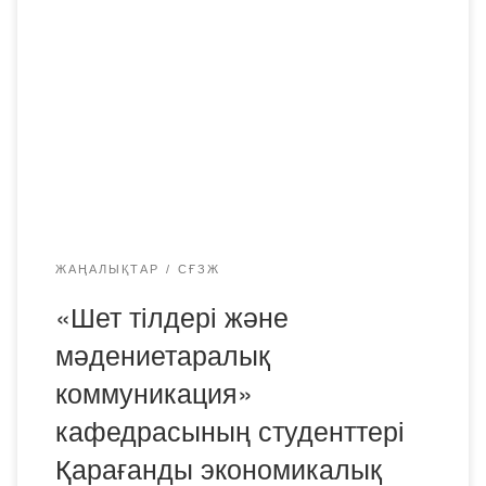
мәдениетаралық коммуникация кафедрасының
студенттері Қарағанды экономикалық университетінің
жанындағы Ғылыми-зерттеу институтында 36 сағат
көлеміндегі ғылыми тағылымдамадан өтті.
Тағылымдаманың тақырыбы «Ғылыми зерттеулердің
әдіснамасы және жобалау» болды. Тағылымдама
бағдарламасы мұқият құрылымдалған және дәрістер,
практикалық тапсырмалар, өз бетінше жұмыс және
интерактивті пікірталастардан […]
ЖАҢАЛЫҚТАР
СҒЗЖ
«Шет тілдері және
мәдениетаралық
коммуникация»
кафедрасының студенттері
Қарағанды экономикалық