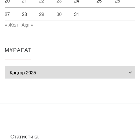
20
21
22
23
24
25
26
27
28
29
30
31
« Жел
Ақп »
МҰРАҒАТ
Мұрағат
Статистика