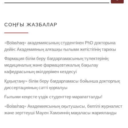
СОҢҒЫ ЖАЗБАЛАР
«Bolashaq» академиясының студентінен PhD докторына
дейін: Академияның алғашқы ғылыми жетістігінің тарихы
Фармация білім беру бағдарламасының түлектерінің
медициналық және фармацевтикалық бақылау
кафедрасының өкілдерімен кездесуі
Құқықтану» білім беру бағдарламасы бойынша докторлық
диссертацияның сәтті қорғалуы
Ғылыми кеңесте үздік студенттер марапатталды!
«Bolashaq» Академиясының оқытушысы, белгілі журналист
және зерттеуші Мауен Хамзиннің мақаласы жарияланды