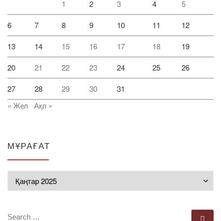
1
2
3
4
5
6
7
8
9
10
11
12
13
14
15
16
17
18
19
20
21
22
23
24
25
26
27
28
29
30
31
« Жел
Ақп »
МҰРАҒАТ
Мұрағат
SEARCH
Se