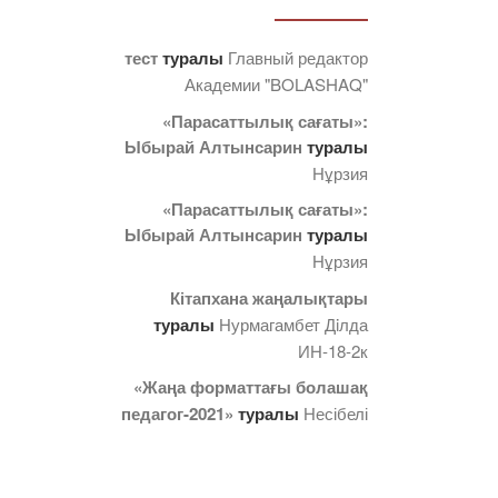
тест
туралы
Главный редактор
Академии "BOLASHAQ"
«Парасаттылық сағаты»:
Ыбырай Алтынсарин
туралы
Нұрзия
«Парасаттылық сағаты»:
Ыбырай Алтынсарин
туралы
Нұрзия
Кітапхана жаңалықтары
туралы
Нурмагамбет Дiлда
ИН-18-2к
«Жаңа форматтағы болашақ
педагог-2021»
туралы
Несібелі