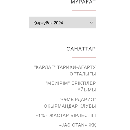
МҰРАҒАТ
Мұрағат
САНАТТАР
"КАРЛАГ" ТАРИХИ-АҒАРТУ
ОРТАЛЫҒЫ
"МЕЙІРІМ" ЕРІКТІЛЕР
ҰЙЫМЫ
“ҒҰМЫРДАРИЯ”
ОҚЫРМАНДАР КЛУБЫ
«1%» ЖАСТАР БІРЛЕСТІГІ
«JAS OTAN» ЖҚ