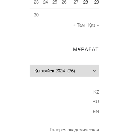
23
24
25
26
27
28
29
30
« Там
Қаз »
МҰРАҒАТ
Мұрағат
KZ
RU
EN
Галерея академическая