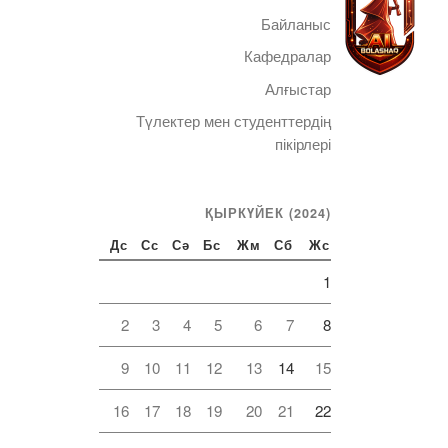
Байланыс
Кафедралар
Алғыстар
Түлектер мен студенттердің
Telegram
пікірлері
ҚЫРКҮЙЕК (2024)
Дс
Сс
Сә
Бс
Жм
Сб
Жс
1
2
3
4
5
6
7
8
9
10
11
12
13
14
15
16
17
18
19
20
21
22