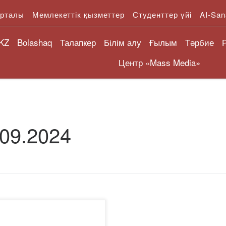
орталы
Мемлекеттік қызметтер
Студенттер үйі
AI-San
KZ
Bolashaq
Талапкер
Білім алу
Ғылым
Тәрбие
Центр «Mass Media»
.09.2024
қыркүйек күні сағат 14.00-де