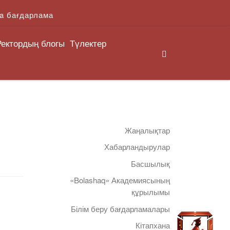
a бағдарлама
Ректордың блогы
Түлектер
Search
Жаңалықтар
Хабарландырулар
Басшылық
«Bolashaq» Академиясының
құрылымы
Білім беру бағдарламалары
Кітапхана