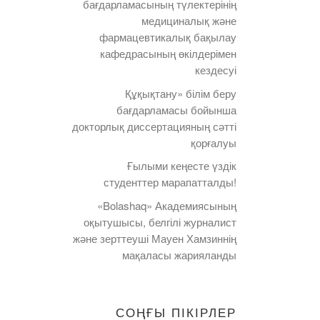
бағдарламасының түлектерінің
медициналық және
фармацевтикалық бақылау
кафедрасының өкілдерімен
кездесуі
Құқықтану» білім беру
бағдарламасы бойынша
докторлық диссертацияның сәтті
қорғалуы
Ғылыми кеңесте үздік
студенттер марапатталды!
«Bolashaq» Академиясының
оқытушысы, белгілі журналист
және зерттеуші Мауен Хамзиннің
мақаласы жарияланды
СОҢҒЫ ПІКІРЛЕР