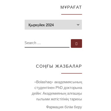
МҰРАҒАТ
Мұрағат
SEARCH
Search …
СОҢҒЫ ЖАЗБАЛАР
«Bolashaq» академиясының
студентінен PhD докторына
дейін: Академияның алғашқы
ғылыми жетістігінің тарихы
Фармация білім беру