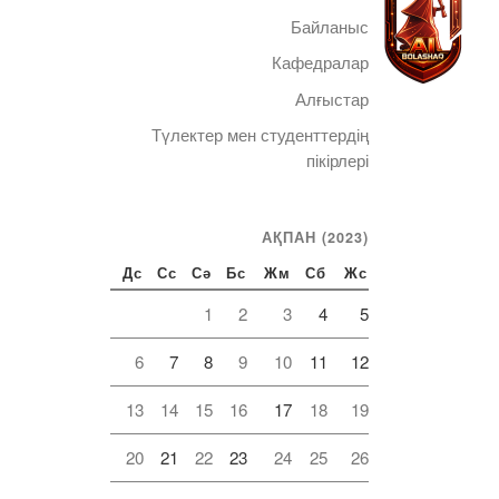
Байланыс
Кафедралар
Алғыстар
Түлектер мен студенттердің
Telegram
пікірлері
АҚПАН (2023)
Дс
Сс
Сә
Бс
Жм
Сб
Жс
1
2
3
4
5
6
7
8
9
10
11
12
13
14
15
16
17
18
19
20
21
22
23
24
25
26