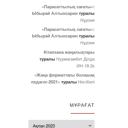
«Парасаттылық сағаты»:
Ыбырай Алтынсарин
туралы
Нұрзия
«Парасаттылық сағаты»:
Ыбырай Алтынсарин
туралы
Нұрзия
Кітапхана жаңалықтары
туралы
Нурмагамбет Дiлда
ИН-18-2к
«Жаңа форматтағы болашақ
педагог-2021»
туралы
Несібелі
МҰРАҒАТ
Мұрағат