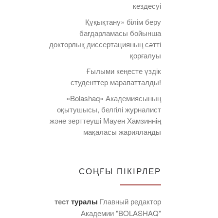
кездесуі
Құқықтану» білім беру
бағдарламасы бойынша
докторлық диссертацияның сәтті
қорғалуы
Ғылыми кеңесте үздік
студенттер марапатталды!
«Bolashaq» Академиясының
оқытушысы, белгілі журналист
және зерттеуші Мауен Хамзиннің
мақаласы жарияланды
СОҢҒЫ ПІКІРЛЕР
тест
туралы
Главный редактор
Академии "BOLASHAQ"