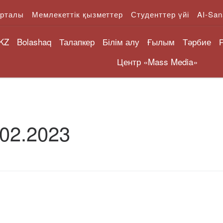
орталы
Мемлекеттік қызметтер
Студенттер үйі
AI-San
KZ
Bolashaq
Талапкер
Білім алу
Ғылым
Тәрбие
Центр «Mass Media»
.02.2023