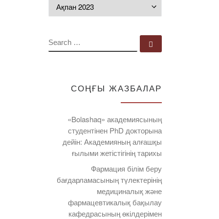
Мұрағат
SEARCH
Search …
СОҢҒЫ ЖАЗБАЛАР
«Bolashaq» академиясының
студентінен PhD докторына
дейін: Академияның алғашқы
ғылыми жетістігінің тарихы
Фармация білім беру
бағдарламасының түлектерінің
медициналық және
фармацевтикалық бақылау
кафедрасының өкілдерімен