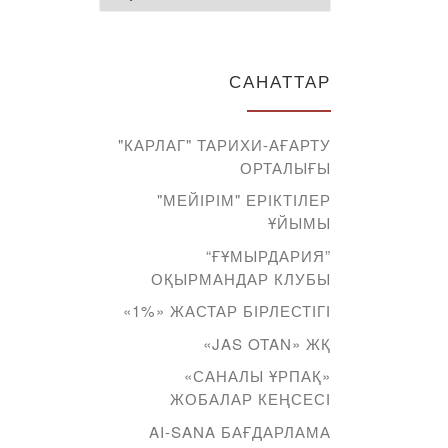
САНАТТАР
"КАРЛАГ" ТАРИХИ-АҒАРТУ
ОРТАЛЫҒЫ
"МЕЙІРІМ" ЕРІКТІЛЕР
ҰЙЫМЫ
“ҒҰМЫРДАРИЯ”
ОҚЫРМАНДАР КЛУБЫ
«1%» ЖАСТАР БІРЛЕСТІГІ
«JAS OTAN» ЖҚ
«САНАЛЫ ҰРПАҚ»
ЖОБАЛАР КЕҢСЕСІ
AI-SANA БАҒДАРЛАМА