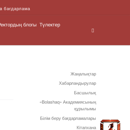
a бағдарлама
Ректордың блогы
Түлектер
Search
Жаңалықтар
Хабарландырулар
Басшылық
«Bolashaq» Академиясының
құрылымы
Білім беру бағдарламалары
Кітапхана