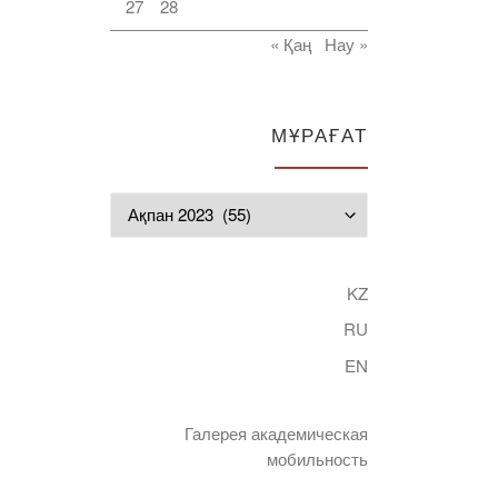
27
28
« Қаң
Нау »
МҰРАҒАТ
Мұрағат
KZ
RU
EN
Галерея академическая
мобильность