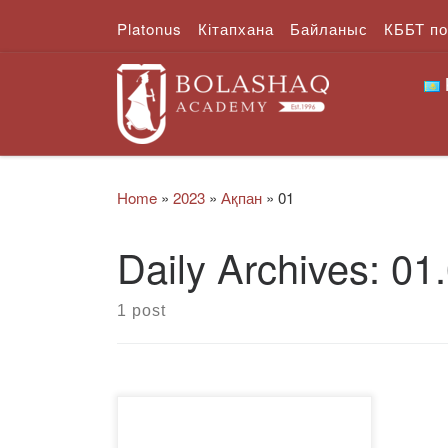
Platonus
Кітапхана
Байланыс
КББТ п
Skip to content
Home
»
2023
»
Ақпан
»
01
Daily Archives:
01
1 post
Мен, Қарағанды қаласы