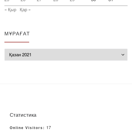
« Қыр
Қар »
МҰРАҒАТ
Мұрағат
Статистика
17
Online Visitors: