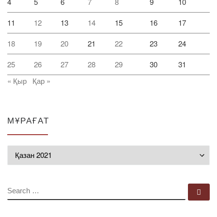
4
5
6
7
8
9
10
11
12
13
14
15
16
17
18
19
20
21
22
23
24
25
26
27
28
29
30
31
« Қыр
Қар »
МҰРАҒАТ
Мұрағат
SEARCH
Se