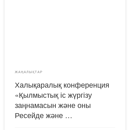
қылмыстық іс жүргізу заңнамасын және оны қолдану
тәжірибесін жетілдіру (Ресей ІІМ қылмыстық іс жүргізу
кафедрасының құрылғанына 25 жыл толуына
орай)»Халықаралық конференциясы өтті. Күрделі
эпидемиологиялық жағдайға байланысты конференция
бейнеконференцбайланысты пайдалану арқылы
өткізілді. Конференцияға Ресей, Белоруссия, Қазақстан,
Қырғызстан […]
ЖАҢАЛЫҚТАР
Халықаралық конференция
«Қылмыстық іс жүргізу
заңнамасын және оны
Ресейде және …