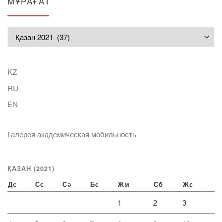
МҰРАҒАТ
Мұрағат
KZ
RU
EN
Галерея академическая мобильность
ҚАЗАН (2021)
Дс
Сс
Сә
Бс
Жм
Сб
Жс
1
2
3