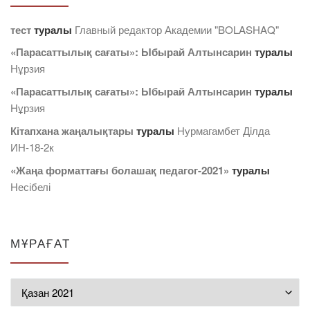
тест
туралы
Главный редактор Академии "BOLASHAQ"
«Парасаттылық сағаты»: Ыбырай Алтынсарин
туралы
Нұрзия
«Парасаттылық сағаты»: Ыбырай Алтынсарин
туралы
Нұрзия
Кітапхана жаңалықтары
туралы
Нурмагамбет Дiлда
ИН-18-2к
«Жаңа форматтағы болашақ педагог-2021»
туралы
Несібелі
МҰРАҒАТ
Мұрағат