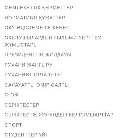
МЕМЛЕКЕТТІК ҚЫЗМЕТТЕР
НОРМАТИВТІ ҚҰЖАТТАР
ОҚУ-ӘДІСТЕМЕЛІК КЕҢЕС
ОҚЫТУШЫЛАРДЫҢ ҒЫЛЫМИ-ЗЕРТТЕУ
ЖҰМЫСТАРЫ
ПРЕЗИДЕНТТІҢ ЖОЛДАУЫ
РУХАНИ ЖАҢҒЫРУ
РУХАНИЯТ ОРТАЛЫҒЫ
САЛАУАТТЫ ӨМІР САЛТЫ
СҒЗЖ
СЕРІКТЕСТЕР
СЕРІКТЕСТІК ЖӨНІНДЕГІ КЕЛІСІМШАРТТАР
СПОРТ
СТУДЕНТТЕР ҮЙІ