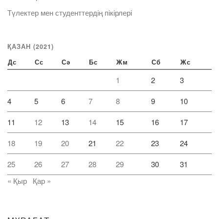
Түлектер мен студенттердің пікірлері
ҚАЗАН (2021)
Дс
Сс
Сә
Бс
Жм
Сб
Жс
1
2
3
4
5
6
7
8
9
10
11
12
13
14
15
16
17
18
19
20
21
22
23
24
25
26
27
28
29
30
31
« Қыр
Қар »