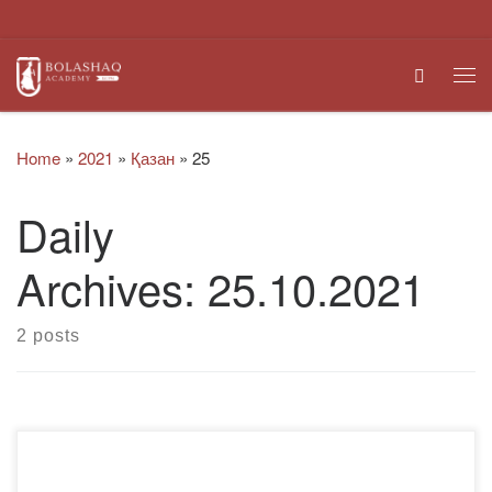
Skip to content
Search
Me
Home
»
2021
»
Қазан
»
25
Daily
Archives:
25.10.2021
2 posts
2021 жылдың 14 қазанында Ресей ІІМ Барнаул заң
институтында «Ресей мен жақын шет елдерде