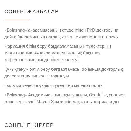
СОҢҒЫ ЖАЗБАЛАР
«Bolashaq» академиясының студентінен PhD докторына
дейін: Академияның алғашқы ғылыми жетістігінің тарихы
Фармация білім беру бағдарламасының түлектерінің
медициналық және фармацевтикалық бақылау
кафедрасының өкілдерімен кездесуі
Құқықтану» білім беру бағдарламасы бойынша докторлық
диссертацияның сәтті қорғалуы
Ғылыми кеңесте үздік студенттер марапатталды!
«Bolashaq» Академиясының оқытушысы, белгілі журналист
және зерттеуші Мауен Хамзиннің мақаласы жарияланды
СОҢҒЫ ПІКІРЛЕР