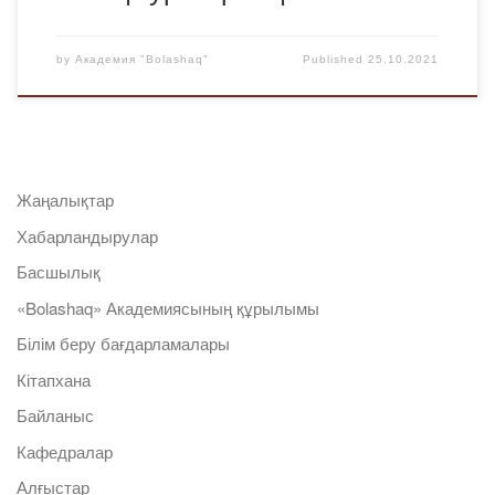
by
Академия "Bolashaq"
Published
25.10.2021
Жаңалықтар
Хабарландырулар
Басшылық
«Bolashaq» Академиясының құрылымы
Білім беру бағдарламалары
Кітапхана
Байланыс
Кафедралар
Алғыстар