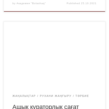
by
Академия "Bolashaq"
Published
25.10.2021
22.10.21 «Мектепке дейінгі білім және тәрбие»
кафедрасының тәрбие жұмысының жоспарымен
бекітілген «Рухани жаңғыру» бағдарламасы бойынша
ашық кураторлық сағат өткізілді, қатысушылар: ӘТЖ
бойынша проректор Р.Н. Исмаилова, п. ғ. к. Р. Ж.
Шалтаева, аға оқытушылар Р. М. Жанысбаева, С. А.
Бакарамова. Өзектілігі әлемнің көптеген елдерінде
енгізілген ұзақ мерзімді карантиндік шаралар адам мен
[…]
ЖАҢАЛЫҚТАР
РУХАНИ ЖАҢҒЫРУ
ТӘРБИЕ
Ашық кураторлық сағат