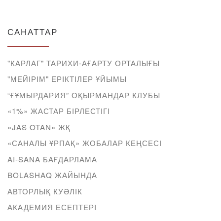
САНАТТАР
"КАРЛАГ" ТАРИХИ-АҒАРТУ ОРТАЛЫҒЫ
"МЕЙІРІМ" ЕРІКТІЛЕР ҰЙЫМЫ
“ҒҰМЫРДАРИЯ” ОҚЫРМАНДАР КЛУБЫ
«1%» ЖАСТАР БІРЛЕСТІГІ
«JAS OTAN» ЖҚ
«САНАЛЫ ҰРПАҚ» ЖОБАЛАР КЕҢСЕСІ
AI-SANA БАҒДАРЛАМА
BOLASHAQ ЖАЙЫНДА
АВТОРЛЫҚ КУӘЛІК
АКАДЕМИЯ ЕСЕПТЕРІ