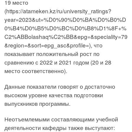
19 место
(https://atameken.kz/ru/university_ratings?
year=2023&ut=%D0%90%D0%BA%D0%B0%D
0%B4%D0%B5%D0%BC%D0%B8%D1%8F+%
C2%ABBolashaq%C2%BB&epg=&speciality=79
&region=&sort=epg_asc&profile=), что
показывает положительный рост по
сравнению с 2022 и 2021 годом (20 и 28
место соответственно).
Данные показатели говорят о достаточно
высоком уровне качества подготовки
выпускников программы.
Неотъемлемыми составляющими учебной
деятельности кафедры также выступают: