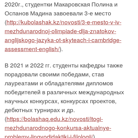
2020г., студентки Макаровская Полина и
Оспанов Мадина завоевали 3-е место
(
http://kubolashak.kz/novosti/3-e-mesto-v-iv-
mezhdunarodnoj-olimpiade-dlja-znatokov-
anglijskogo-jazyka-ot-skyteach-i-cambridge-
assessment-english/
).
В 2021 и 2022 гг. студенты кафедры также
порадовали своими победами, став
лауреатами и обладателями дипломов
победителей в различных международных
научных конкурсах, конкурсах проектов,
дебютных турнирах и др.
(
https://bolashaq.edu.kz/novosti/itogi-
mezhdunarodnogo-konkursa-aktualnye-
problemy-lingvodidaktiki-i-filologii/
).