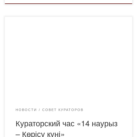
Старший преподаватель кафедры правовых и
финансовых дисциплин образовательной программы
6В04201 –Юриспруденция, куратор группы Жунусова Л.
М. на тему «14 наурыз – Көрісу күні» провела открытый
кураторский час со студентами групп Ю-21-2, Ю-23-2. В
этот день жители поздравляют друг друга с
благополучным наступлением весны, говорят добрые
пожелания, оказывают дань уважения старшему […]
НОВОСТИ
СОВЕТ КУРАТОРОВ
Кураторский час «14 наурыз
– Көрісу күні»