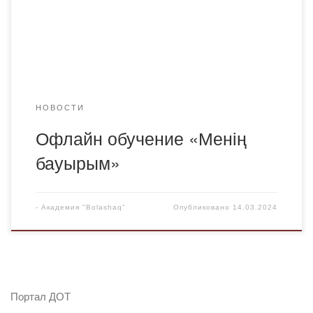
Култаева Л. А. из Национального научно-практического
института повышения благосостояния детей «ӨРКЕН» г.
Алматы и Какенова Г. Б., представитель
Карагандинского филиала. ✅В Офлайн обучении были
[…]
НОВОСТИ
Офлайн обучение «Менің
бауырым»
-
Академия "Bolashaq"
Опубликовано
14.03.2024
Портал ДОТ