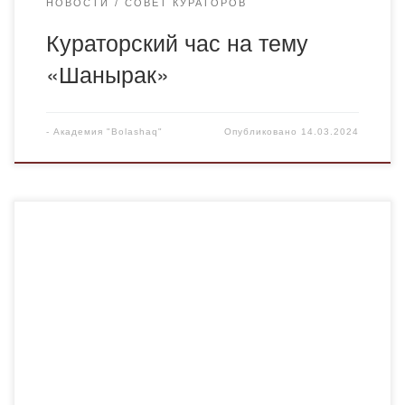
НОВОСТИ
СОВЕТ КУРАТОРОВ
Кураторский час на тему
«Шанырак»
-
Академия "Bolashaq"
Опубликовано
14.03.2024
Кураторский час был проведен в 14.03.24г. на тему
«Семейные Ценности» с старшим преподавателем
кафедры Иностранных языков и Межкультурной
коммуникации Әбілжаном А.Б. Группы Ин-21-1, Ин-21-2
и Ин-21-1к собрались вместе, чтобы обсудить важность
семейных ценностей и их влияние на нашу жизнь.
Повестка дня: Введение в тему: Понятие семейных
ценностей и их значение […]