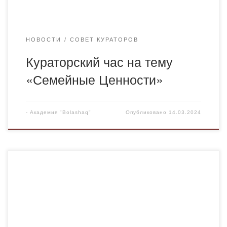
НОВОСТИ
СОВЕТ КУРАТОРОВ
Кураторский час на тему
«Семейные Ценности»
-
Академия "Bolashaq"
Опубликовано
14.03.2024
13 марта в стенах Академии “Bolashaq” прошло офлайн
обучение по поэтапному расширению волонтерского
проекта “Мой брат”, организованного Национальным
научно-практическим институтом повышения
благосостояния детей “ӨРКЕН”. Проводившие обучение: