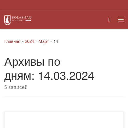
Перейти к содержимому
Search
Ме
Главная
»
2024
»
Март
»
14
Архивы по
дням:
14.03.2024
5 записей
Мартовское заседание психологического клуба
«Личность Плюс» объединило студентов разных