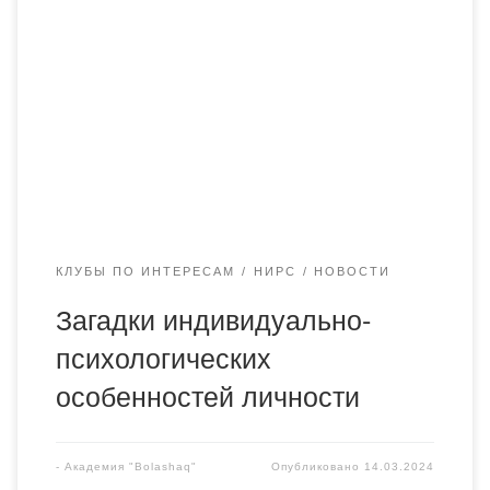
образовательных программ: «Педагогика и психология»,
«Юриспруденция», «Иностранный язык: два
иностранных языка». Президент психологического клуба
«Личность Плюс» София Хусаинова отметила, что
индивидуально-психологические особенности личности
являются уникальными и могут приводить к множеству
загадок и вопросов. Индивидуально-психологическое
своеобразие личности представляет собой уникальный
пазл, где […]
КЛУБЫ ПО ИНТЕРЕСАМ
НИРС
НОВОСТИ
Загадки индивидуально-
психологических
особенностей личности
-
Академия "Bolashaq"
Опубликовано
14.03.2024