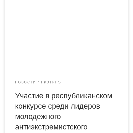
21-22 ноября 2019 года наши студенты Туркенич Никита
гр. Ю-18-1, Мерденов Арман гр. Ю-18-2 и Кисина
Зарема гр.Ф-18-1 приняли участие в республиканском
конкурсе среди лидеров молодежного
антиэкстремистского движения «????????? ??????? ??
TREMISM»! Научный руководитель студентов –
проректор по социально-воспитательной работе
Академии «Bolashaq» Ботагоз Телмановна Ахметова,
магистр экономических наук. Наши студенты
предоставили […]
НОВОСТИ
ПРЭТИПЭ
Участие в республиканском
конкурсе среди лидеров
молодежного
антиэкстремистского