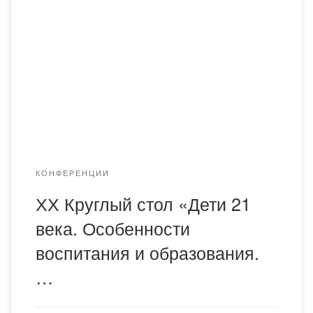
участником 10 юбилейного Стола «Дети 21 века.
Особенности воспитания и образования. Сохранение
русского языка и культуры в условиях иммиграции»
Международного Союза русскоязычных родителей и
родителей детей из смешанных браков, который
состоится с 18 по 22 мая 2020 года в одном из самых
романтичных […]
КОНФЕРЕНЦИИ
ХХ Круглый стол «Дети 21
века. Особенности
воспитания и образования.
…