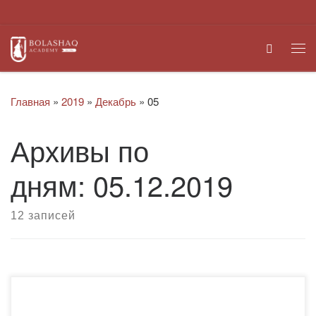
Перейти к содержимому
Search
Ме
Главная
»
2019
»
Декабрь
»
05
Архивы по
дням:
05.12.2019
12 записей
Уважаемые друзья и коллеги! Приглашаем вас стать