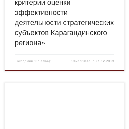
критерии оценки
эффективности
деятельности стратегических
субъектов Карагандинского
региона»
-
Академия "Bolashaq"
Опубликовано
05.12.2019
Министерство образования Республики Беларусь,
Могилёвский государственный университет имени А.А.
Кулешова, Факультет экономики и права приглашаем
принять участие профессорско-преподавательский
состав, магистрантов, аспирантов и студентов в работе
Международной научно-практической конференции