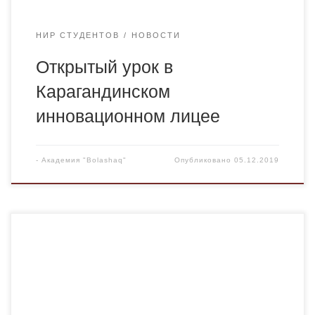
НИР СТУДЕНТОВ
НОВОСТИ
Открытый урок в
Карагандинском
инновационном лицее
-
Академия "Bolashaq"
Опубликовано
05.12.2019
Реализация положений общенациональной программы
«Рухани жаңғыру», Закона «О языках в Республике
Казахстан» занимает важное место в работе кафедры
иностранных языков и межкультурной коммуникации.
Деятельность в данном направлении носит