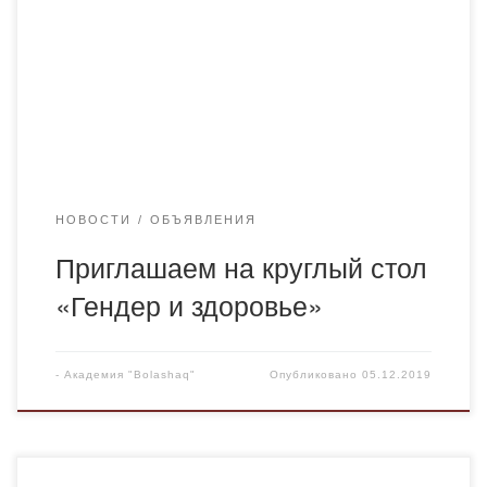
здоровье» по адресу: г. Караганда, ул. Ерубаева 16,
академия «Bolashaq», аудитория 401. ПРОГРАММА
КРУГЛОГО СТОЛА 1. Вводное слово и краткое
сообщение об актуальности темы руководителя круглого
стола д.м.н., профессора Тнимовой Г.Т. (5 мин) 2. […]
НОВОСТИ
ОБЪЯВЛЕНИЯ
Приглашаем на круглый стол
«Гендер и здоровье»
-
Академия "Bolashaq"
Опубликовано
05.12.2019