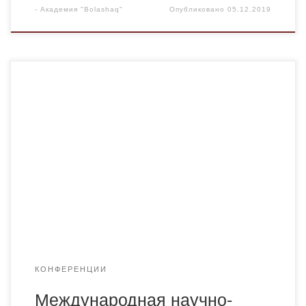
-
Академия "Bolashaq"
Опубликовано
05.12.2019
Уважаемые докторанты, аспиранты, магистранты,
студенты, научные сотрудники, преподаватели ВУЗов и
ССУЗов,специалисты ДОУ и СОШ и прочие
заинтересованные лица! Приглашаем Вас принять
участие в работе Международной научно-практической
конференции «НАУКА, ОБРАЗОВАНИЕ, ИННОВАЦИИ:
АПРОБАЦИЯ РЕЗУЛЬТАТОВ ИССЛЕДОВАНИЙ», которая
состоятся в г. Нефтекамск (Республика Башкортостан,
Российская Федерация) 17 ДЕКАБРЯ 2019 г. Издающая
организация – Научно-издательский […]
КОНФЕРЕНЦИИ
Международная научно-