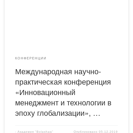
глобализации», которая состоится в Лондоне
(Великобритания) 8-10 января 2020 г. Работа
конференции будет проходить в следующих секциях: 1.
Экономика и менеджмент: проблемы устойчивого роста
и развития (экономика, финансы, учет и […]
КОНФЕРЕНЦИИ
Международная научно-
практическая конференция
«Инновационный
менеджмент и технологии в
эпоху глобализации», …
-
Академия "Bolashaq"
Опубликовано
05.12.2019