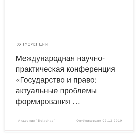
«Государство и право: актуальные проблемы
формирования правового сознания», которая состоится
10 декабря 2019 г. Информационное письмо
прилагается:
КОНФЕРЕНЦИИ
Международная научно-
практическая конференция
«Государство и право:
актуальные проблемы
формирования …
-
Академия "Bolashaq"
Опубликовано
05.12.2019