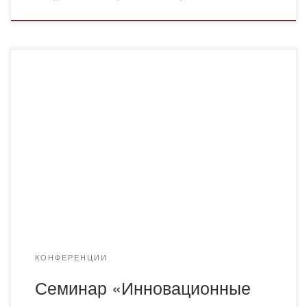
В целях эффективной реализации общенациональной
Программы «Рухани Жаңғыр» инициированно для
руководителей государственных органов, НПО и других
институтов гражданского общества, на базе
гражданского Альянса Карагандинской области
проведение методологического семинара по теме:
«Инновационные критерии оценки эффективности
деятельности стратегических субъектов Карагандинского
региона» Семинар состоится с 28.11.19 по 30.11.2019г
(три дня), с 10.00 до […]
КОНФЕРЕНЦИИ
Семинар «Инновационные