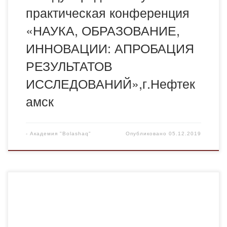
практическая конференция
«НАУКА, ОБРАЗОВАНИЕ,
ИННОВАЦИИ: АПРОБАЦИЯ
РЕЗУЛЬТАТОВ
ИССЛЕДОВАНИЙ»,г.Нефтек
амск
-
Академия "Bolashaq"
Опубликовано
05.12.2019
Уважаемые коллеги! Организационный комитет
приглашает Вас принять заочное участие в VII
Международной научно-практической конференции
«Инновационный менеджмент и технологии в эпоху