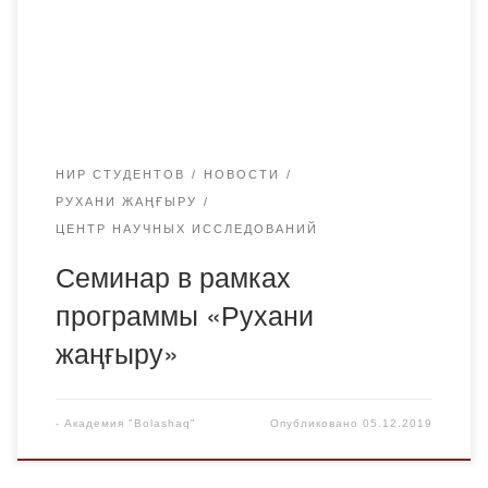
неформальный характер. В этом учебном году ей
придается новый импульс за счет сотрудничества с
языковыми кафедрами высших учебных заведений
нашего региона. Кафедра […]
НИР СТУДЕНТОВ
НОВОСТИ
РУХАНИ ЖАҢҒЫРУ
ЦЕНТР НАУЧНЫХ ИССЛЕДОВАНИЙ
Семинар в рамках
программы «Рухани
жаңғыру»
-
Академия "Bolashaq"
Опубликовано
05.12.2019