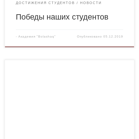
ДОСТИЖЕНИЯ СТУДЕНТОВ
НОВОСТИ
Победы наших студентов
-
Академия "Bolashaq"
Опубликовано
05.12.2019
19-21 ноября на неделе казахского языка студенты
кафедры казахского языка и литературы Академии
«Bolashaq» совместно с Карагандинским
инновационным лицеем (КТЛ) провели литературно-
познавательный открытый урок «Даулпаз акын-Касым».
Открытый урок был организован доцентом кафедры
казахского языка и литературы Академии «Bolashaq»
Исмаиловой Р.Н. Жизнь и творчество Касыма
Аманжолова были представлены на уроке. В […]