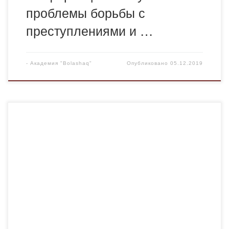
проблемы борьбы с
преступлениями и …
-
Академия "Bolashaq"
Опубликовано
05.12.2019
Приглашаем педагогов и руководителей
образовательных учреждений дополнительного
образования, общеобразовательных школ, учреждений
начального, среднего и высшего профессионального
образования, психологов, научных сотрудников и
практикующих специалистов, студентов высших учебных
заведений (только в соавторстве с руководителем)
принять участие в Международной MEDIA-конференции
«The science. Socium. Society»/ «Наука. Социум.
Общество», а также в конкурса проектов среди […]