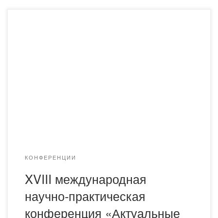
Барнаульским юридическим институтом МВД России 7 и
8 февраля 2020 г. планируется проведение XVIII
международной научно-практической конференции
«Актуальные проблемы борьбы с преступлениями и
иными правонарушениями». Приглашаем Вас и Ваших
коллег принять участие в работе конференции. Доклады
участников, которые примут очное участие в
конференции (личное присутствие либо посредством
видеоконференцсвязи), планируется издать […]
КОНФЕРЕНЦИИ
XVIII международная
научно-практическая
конференция «Актуальные