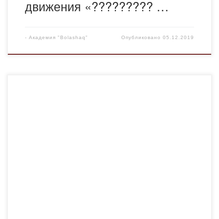
движения «????????? …
-
Академия "Bolashaq"
Опубликовано
05.12.2019
С 26 по 28 ноября прошел I Республиканский
Студенческий Слет и XVI-й созыв руководителей
Комитета по делам молодежи учебных учреждений в в
рамках проекта «Развитие системы молодежного
самоуправления», в котором приняли участие активные
студенты академии «Bolashaq». В ходе слета были
проведены спартакиады и семинары-тренинги, а также
соревнования Лиги КВН. В […]