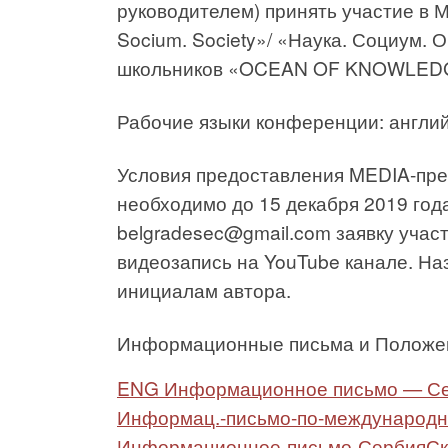
руководителем) принять участие в
Socium. Society»/ «Наука. Социум. 
школьников «OCEAN OF KNOWLED
Рабочие языки конференции: английс
Условия предоставления MEDIA-пре
необходимо до 15 декабря 2019 год
belgradesec@gmail.com заявку участ
видеозапись на YouTube канале. На
инициалам автора.
Информационные письма и Положени
ENG Информационное письмо — С
Информац.-письмо-по-международн
Информационное-письмо-Сербия
Ск