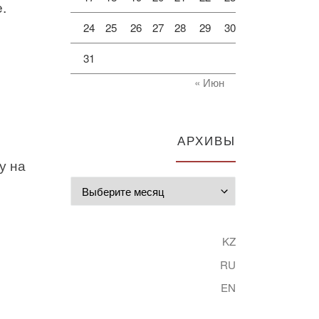
.
24
25
26
27
28
29
30
31
« Июн
АРХИВЫ
у на
Архивы
KZ
RU
EN