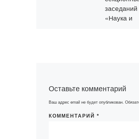
заседани
«Наука и
образован
современн
мире»: Се
5,6,7
СЕКЦИЯ 7.
«МОДЕРНИЗА
Оставьте комментарий
ПРАВОВОЙ С
РЕСПУБЛИКИ
Ваш адрес email не будет опубликован.
Обязат
КАЗАХСТАН:
ПРОБЛЕМЫ Т
КОММЕНТАРИЙ
*
ПРАКТИКИ» В э
с учетом особы
условий впервы