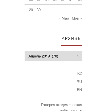
29
30
« Мар
Май »
АРХИВЫ
Архивы
KZ
RU
EN
Галерея академическая
мобильность