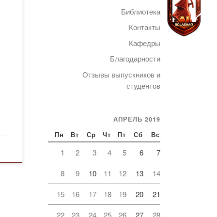
Библиотека
Контакты
й
Кафедры
Благодарности
дит
Telegram
Отзывы выпускников и
ской
студентов
АПРЕЛЬ 2019
Пн
Вт
Ср
Чт
Пт
Сб
Вс
1
2
3
4
5
6
7
8
9
10
11
12
13
14
15
16
17
18
19
20
21
22
23
24
25
26
27
28