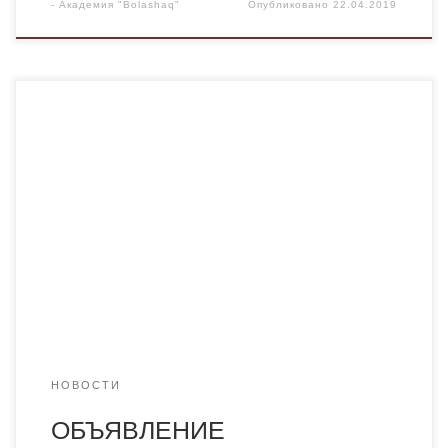
-
Академия "Bolashaq"
Опубликовано
22.04.2019
23 апреля 2019 года в 15.00 в читальном зале Академии
«Болашақ» состоится круглый стол, посвященный
Всемирному Дню книги и авторского права. ​ В
программе рассмотрение следующих вопросов: —
«Новое гуманитарное образование. 100 новых
учебников на казахском языке». — Актуальные
проблемы авторского права. — Обсуждение книг,
изданных в рамках проекта […]
НОВОСТИ
ОБЪЯВЛЕНИЕ