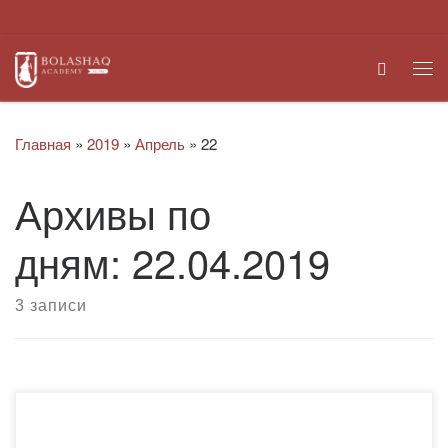
Перейти к содержимому
Search
Ме
Главная
»
2019
»
Апрель
»
22
Архивы по
дням:
22.04.2019
3 записи