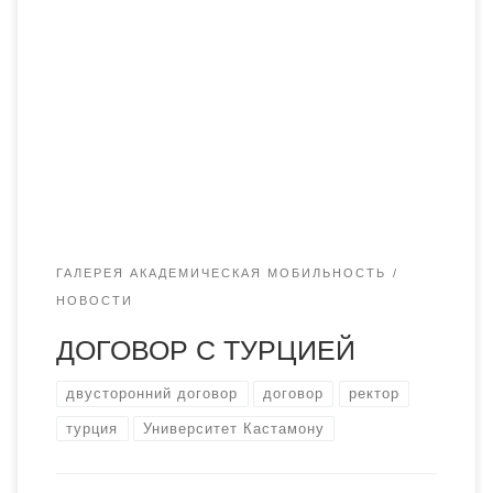
В рамках делового визита ректора Академии Куралбая
Несипбековича Менлибаева в Турцию прошла встреча и
подписан двусторонний договор с Университетом
Кастамону в лице ректора Сейит Айдын.
ГАЛЕРЕЯ АКАДЕМИЧЕСКАЯ МОБИЛЬНОСТЬ
НОВОСТИ
ДОГОВОР С ТУРЦИЕЙ
двусторонний договор
договор
ректор
турция
Университет Кастамону