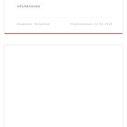
объявление
-
Академия "Bolashaq"
Опубликовано
22.04.2019
​17 апреля в академии прошли президентские выборы в
студенческую Республику «Болашақ». В течении дня
студенты проявляли свою активность. Центральный
избирательный комитет в лице студентов — активистов
следили за правильностью проведения выборов.По
результатам выборов голоса распределились
следующим образом:1. Тоқмырза Айжарқын — 17 %2.
Бигали Алиби — 21,8 %3. Мағрұпжан Бексұлтан — […]