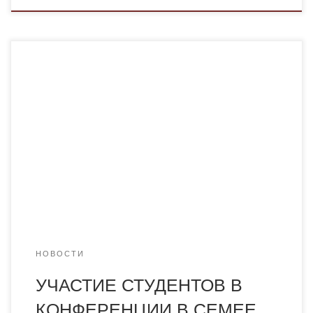
4 — 5 апреля ​студенты группы Фм-16-2 кафедры
«Фармацевтических дисциплин» Академии «Болашақ»
Агабекова Д. Б и С. Шайхиденова А под руководством
старшего преподавателя К. Темреевой приняли участие
в конференции, организованном медицинским
университетом города Семей «Рухани жаңғыру»
бағдарламалық мақаласын сәтті жүзеге асырудағы ой,
Толеранттылық және Белсенділік»
Конференцию открыл ректор Семипалатинского
медицинского университета, доктор […]
НОВОСТИ
УЧАСТИЕ СТУДЕНТОВ В
КОНФЕРЕНЦИИ В СЕМЕЕ