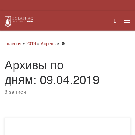
Перейти к содержимому
Search
Ме
Главная
»
2019
»
Апрель
»
09
Архивы по
дням:
09.04.2019
3 записи
Отделом физической культуры и спорта города