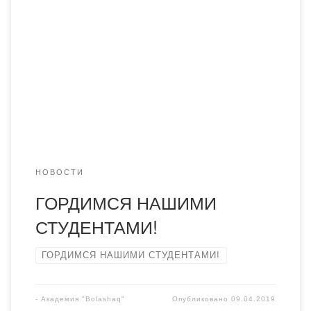
Караганды 6 апреля в спорткомплексе «Даулет» прошли
отборочные соревнования по казакша — курес на
турнир «Сарыарқа алыбы». В соревнованиях приняли
участия более 40 борцов. Студент Академии «Болашақ»,
обладатель Кубка Конфедерации, член сборной
Карагандинской области Толепберген Кайыргали в весе
74 кг провел 3 схватки и […]
НОВОСТИ
ГОРДИМСЯ НАШИМИ
СТУДЕНТАМИ!
ГОРДИМСЯ НАШИМИ СТУДЕНТАМИ!
-
Академия "Bolashaq"
Опубликовано
09.04.2019