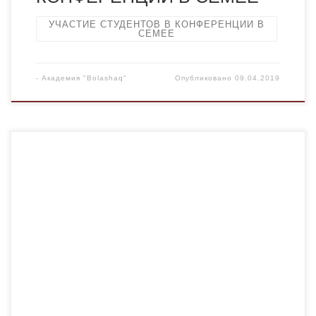
УЧАСТИЕ СТУДЕНТОВ В КОНФЕРЕНЦИИ В
СЕМЕЕ
-
Академия "Bolashaq"
Опубликовано
09.04.2019
5 апреля в Центральном парке культуры и отдыха
города Караганды Благотворительным фондом
«KAURASU» при поддержке акимата и Спорткомитета
Караганды был проведен благотворительный забег. В
данном забеге приняли участие студенты Академии
«Болашақ». ​