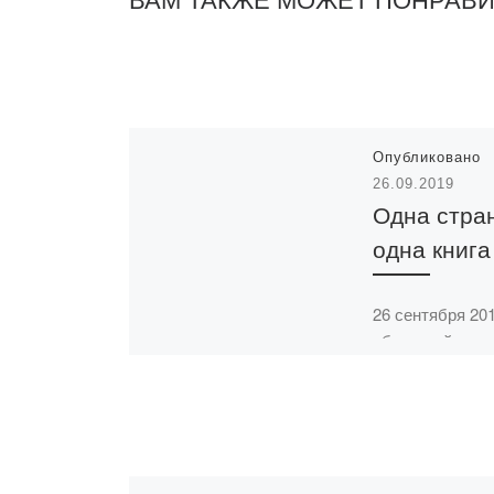
Опубликовано
26.09.2019
Одна стра
одна книга
26 сентября 201
областной юно
библиотеке
им.Бектурова с
с Академией «B
прошла респуб
акция «Одна ст