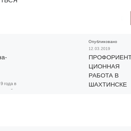
Опубликовано
12.03.2019
на-
ПРОФОРИЕН
ЦИОННАЯ
РАБОТА В
ШАХТИНСКЕ
9 года в
шеской
11 марта 2019 года 
овместно
организован выезд
olashaq»
преподавателей
ликанская
Академии «Болашақ
рана –
Жанысбаевой Р.М.,