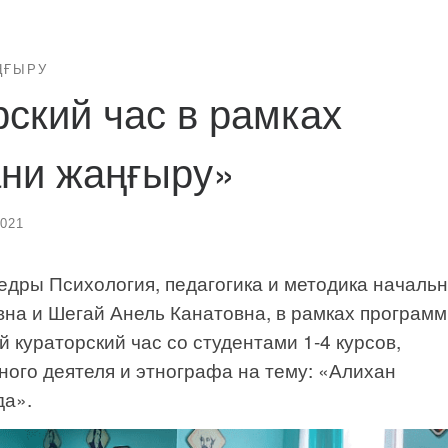
ҢҒЫРУ
ский час в рамках
ни жаңғыру»
2021
едры Психология, педагогика и методика начальн
на и Шегай Анель Канатовна, в рамках програм
 кураторский час со студентами 1-4 курсов,
ого деятеля и этнографа на тему: «Алихан
да».