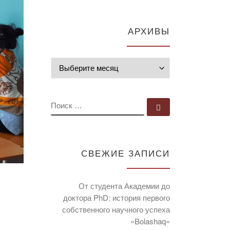
АРХИВЫ
Архивы
ПОИСК
Поиск …
СВЕЖИЕ ЗАПИСИ
От студента Академии до
доктора PhD: история первого
собственного научного успеха
«Bolashaq»