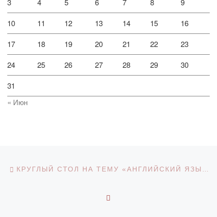
3
4
5
6
7
8
9
10
11
12
13
14
15
16
17
18
19
20
21
22
23
24
25
26
27
28
29
30
31
« Июн
Навигация по записям
Предыдущая запись
КРУГЛЫЙ СТОЛ НА ТЕМУ «АНГЛИЙСКИЙ ЯЗЫК ОТКРЫВАЕТ МИР»
ОБРАТНО К СПИСКУ З
С