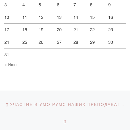
3
4
5
6
7
8
9
10
11
12
13
14
15
16
17
18
19
20
21
22
23
24
25
26
27
28
29
30
31
« Июн
Навигация по записям
Предыдущая запись
УЧАСТИЕ В УМО РУМС НАШИХ ПРЕПОДАВАТЕЛЕЙ
ОБРАТНО К СПИСКУ З