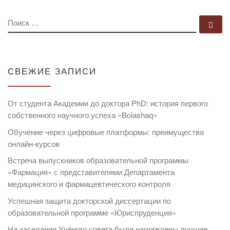
ПОИСК
По
СВЕЖИЕ ЗАПИСИ
От студента Академии до доктора PhD: история первого
собственного научного успеха «Bolashaq»
Обучение через цифровые платформы: преимущества
онлайн-курсов
Встреча выпускников образовательной программы
«Фармация» с представителями Департамента
медицинского и фармацевтического контроля
Успешная защита докторской диссертации по
образовательной программе «Юриспруденция»
На заседании Учёного совета были награждены лучшие