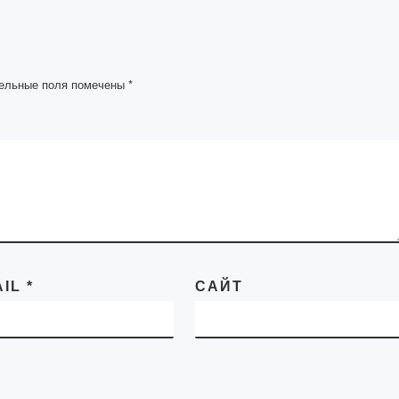
№63 от […]
едание
ических
ельные поля помечены
*
AIL
*
САЙТ