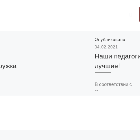
Опубликовано
04.02.2021
Наши педагог
ружка
лучшие!
В соответствии с
Приказом председат
 года
Комитета по
едание
обеспечению качест
научного
сфере образования 
» на тему:
науки Министерства
образования и науки
ия
Республики Казахст
ому