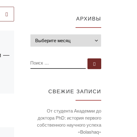
АРХИВЫ
Архивы
Опубликовано
05.10.2019
и —
Областная
ПОИСК
олимпиада
Поиск …
«Рухани
жаңғыру-2020»
еля
СВЕЖИЕ ЗАПИСИ
Положение об
ва в
Олимпиаде для
От студента Академии до
и
школьников:
доктора PhD: история первого
собственного научного успеха
«Bolashaq»
ан