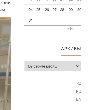
екции
ым.
24
25
26
27
28
29
30
31
« Июн
АРХИВЫ
Архивы
KZ
RU
EN