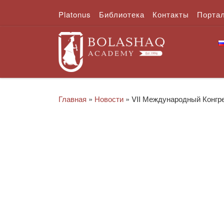
Platonus
Библиотека
Контакты
Порта
Перейти к содержимому
Главная
»
Новости
»
VII Международный Конгре