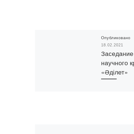
Опубликовано
18.02.2021
Заседание
научного к
«Әділет»
5 февраля 2021
состоялось зас
студенческого 
кружка «Әділет
«Проблемы
противодейств
семейно-бытов