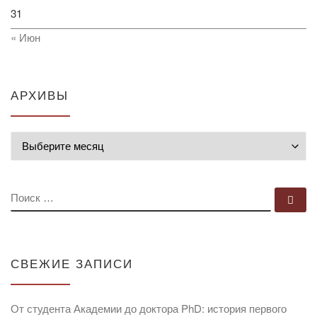
31
« Июн
АРХИВЫ
Архивы
ПОИСК
По
СВЕЖИЕ ЗАПИСИ
От студента Академии до доктора PhD: история первого