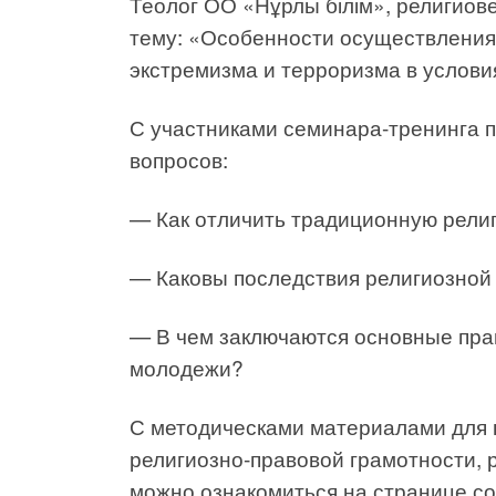
Теолог ОО «Нұрлы білім», религиове
тему: «Особенности осуществления
экстремизма и терроризма в услови
С участниками семинара-тренинга 
вопросов:
— Как отличить традиционную рели
— Каковы последствия религиозно
— В чем заключаются основные прав
молодежи?
С методическами материалами для 
религиозно-правовой грамотности,
можно ознакомиться на странице с