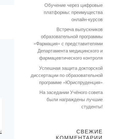
ОСТ
жизнь»
Обучение через цифровые
платформы: преимущества
КА
онлайн-курсов
15 сентября в академии
Встреча выпускников
«Bolashaq» при
»
образовательной программы
поддержке НАО «Центр
«Фармация» с представителями
поддержки гражданских
Департамента медицинского и
уры,
инициатив»
фармацевтического контроля
«Молодежная лига» BIZ
BIRGEMIZ» и
Успешная защита докторской
Представительство РОО
диссертации по образовательной
или
«Ассамблея жастары»
программе «Юриспруденция»
провели […]
На заседании Учёного совета
были награждены лучшие
студенты!
СВЕЖИЕ
в
КОММЕНТАРИИ