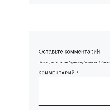
Абиш Кекилбае
выдающийся пи
классик, котор
расширил гори
казахской куль
вывел ее на но
уровень. Благо
Оставьте комментарий
высокому иску
слова и […]
Ваш адрес email не будет опубликован.
Обязат
КОММЕНТАРИЙ
*