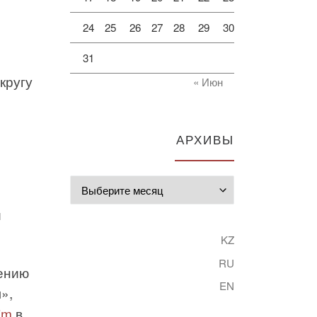
24
25
26
27
28
29
30
31
кругу
« Июн
АРХИВЫ
Архивы
и
KZ
RU
шению
EN
»,
lim
в