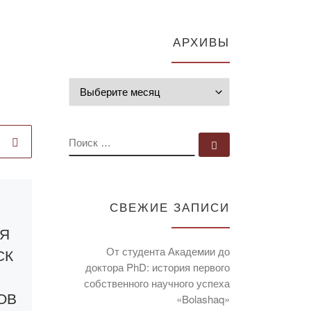
АРХИВЫ
Архивы
ПОИСК
Поиск …
Опубликовано
СВЕЖИЕ ЗАПИСИ
16.09.2022
Я
Встреча со
От студента Академии до
СК
студентами в
доктора PhD: история первого
рамках проекта
собственного научного успеха
ОВ
«Я выбираю
«Bolashaq»