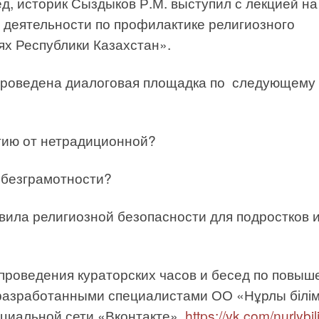
д, историк Сыздыков Р.М. выступил с лекцией на
 деятельности по профилактике религиозного
ях Республики Казахстан».
проведена диалоговая площадка по следующему 
гию от нетрадиционной?
й безграмотности?
ила религиозной безопасности для подростков 
проведения кураторских часов и бесед по повы
 разработанными специалистами ОО «Нұрлы білім
оциальной сети «Вконтакте»
https://vk.com/nurlybi