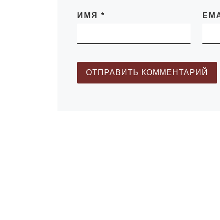
ИМЯ
*
EM