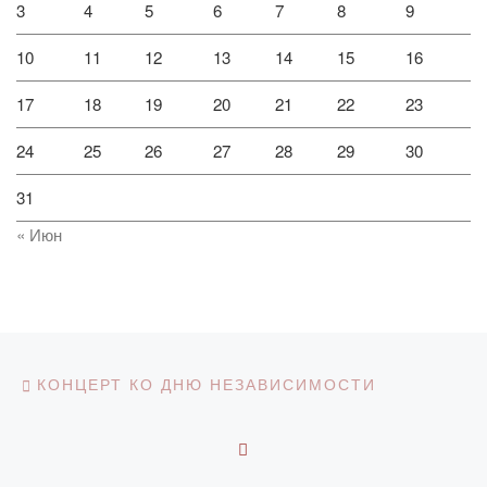
3
4
5
6
7
8
9
10
11
12
13
14
15
16
17
18
19
20
21
22
23
24
25
26
27
28
29
30
31
« Июн
Навигация по записям
Предыдущая запись
КОНЦЕРТ КО ДНЮ НЕЗАВИСИМОСТИ
ОБРАТНО К СПИСКУ З