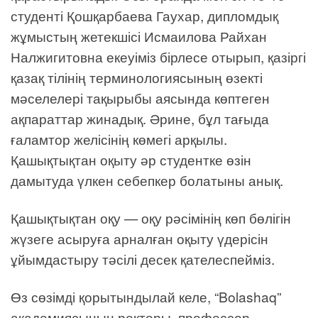
студенті Қошқарбаева Гаухар, дипломдық
жұмыстың жетекшісі Исмаилова Райхан
Налжигитовна екеуіміз бірлесе отырып, қазіргі
қазақ тілінің терминологиясының өзекті
мәселелері тақырыбы аясында көптеген
ақпараттар жинадық. Әрине, бұл тағыда
ғаламтор желісінің көмегі арқылы.
Қашықтықтан оқыту әр студентке өзін
дамытуда үлкен себепкер болатыны анық.
Қашықтықтан оқу — оқу рәсімінің көп бөлігін
жүзеге асыруға арналған оқыту үдерісін
ұйымдастыру тәсілі десек қателеспейміз.
Өз сөзімді қорытындылай келе, “Bolashaq”
академиясының ректоры, профессор