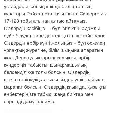
ұстаздары, соның ішінде біздің топтың
кураторы Райхан Налжигитовна! Сіздерге Zk-
17-123 тобы атынан алғыс айтамыз.
Сіздердің кәсібіңіз — бұл ізгіліктің, адамды
сүйе білудің және даналықтың шынайы үлгісі.
Сіздердің әрбір күнгі жолыңыз – бұл өскелең
ұрпақтың жүрегіне, білім шыңына апаратын
жол. Денсаулықтарыңыз мықты, әрбір
күндеріңіз табысты, шығармашылық
белсенділікке толы болсын. Сіздердің
шәкірттеріңіздің алғысы сіздер үшін лайықты
марапат болсын. Сіздердің қиын да, қызықты
еңбектеріңізге табыс, жаңа биіктер мен
серпінді даму тілейміз.