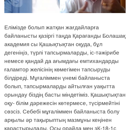
Елімізде болып жатқан жағдайларға
байланысты қазіргі таңда Қарағанды Болашақ
академия сы Қашықтықтан оқуда, бұл
дегеніңіз, түрлі тапсырмаларды, іс-тәжірибе
немесе қандай да ағымдағы емтихандарды
ғаламтор желісінің көмегімен тапсыруды
білдіреді. Мұғаліммен үнемі байланыста
болып, тапсырмаларды айтылған уақытта
орындау біздің басты міндетіміз. Қашықтықтан
оқу- білім дәрежесін көтермесе, түсірмейтіні
сөзсіз. Себебі мұғаліммен байланыста болу
арқылы әр тақырыптың мазмұны кеңінен
қарастырылады. Осы орайда мен зК-18-1с