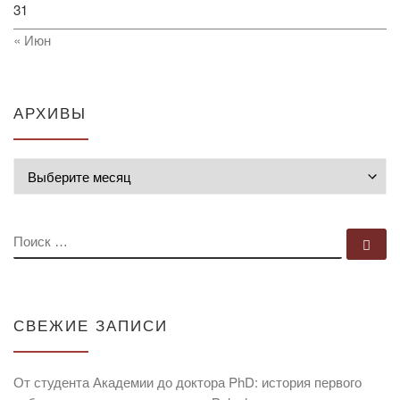
31
« Июн
АРХИВЫ
Архивы
ПОИСК
По
СВЕЖИЕ ЗАПИСИ
От студента Академии до доктора PhD: история первого