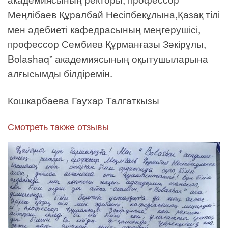
Меңлібаев Құралбай Несіпбекұлына,Қазақ тілі
мен әдебиеті кафедрасының меңгерушісі,
профессор Сембиев Құрманғазы Зәкірұлы,
Bolashaq” академиясының оқытушыларына
алғысымды білдіремін.
Кошкарбаева Гаухар Талгаткызы
Смотреть также отзывы