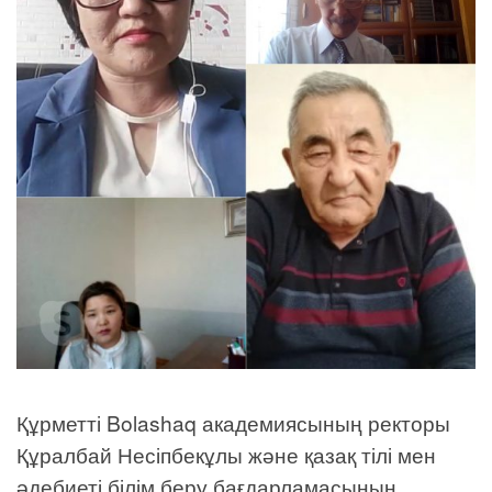
Құрметті Bolashaq академиясының ректоры
Құралбай Несіпбекұлы және қазақ тілі мен
әдебиеті білім беру бағдарламасының