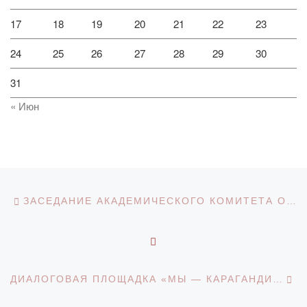
17
18
19
20
21
22
23
24
25
26
27
28
29
30
31
« Июн
Навигация по записям
Предыдущая запись
ЗАСЕДАНИЕ АКАДЕМИЧЕСКОГО КОМИТЕТА ОП 6В01702 – «ИНОСТРАННЫЙ ЯЗЫК: ДВА ИНОСТРАННЫХ ЯЗЫКА»
ОБРАТНО К СПИСКУ З
С
ДИАЛОГОВАЯ ПЛОЩАДКА «МЫ — КАРАГАНДИНЦЫ», ПОСВЯЩЕННАЯ ЮБИЛЕЮ ГОРОДА