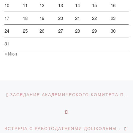
10
11
12
13
14
15
16
17
18
19
20
21
22
23
24
25
26
27
28
29
30
31
« Июн
Навигация по записям
Предыдущая запись
ЗАСЕДАНИЕ АКАДЕМИЧЕСКОГО КОМИТЕТА ПО РАЗРАБОТКАМ ОБРАЗОВАТЕЛЬНЫХ ПРОГРАММ
ОБРАТНО К СПИСКУ З
С
ВСТРЕЧА С РАБОТОДАТЕЛЯМИ ДОШКОЛЬНЫХ ОРГАНИЗАЦИЙ: «ОБНОВЛЕНИЕ ОБРАЗОВАТЕЛЬНОЙ ПРОГРАММЫ «ДОШКОЛЬНОЕ ОБУЧЕНИЕ И ВОСПИТАНИЕ» В СООТВЕТСТВИИ С ГОС ДВО»