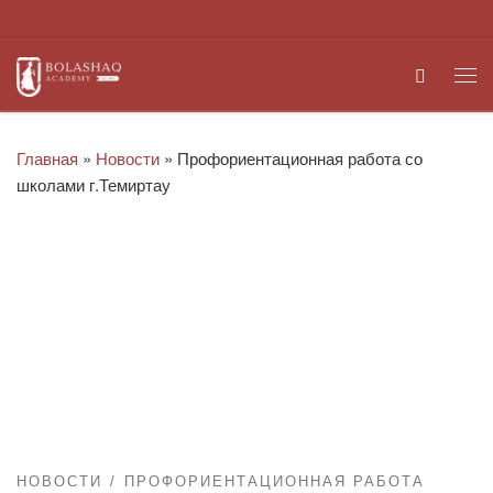
Перейти к содержимому
Search
Ме
Главная
»
Новости
»
Профориентационная работа со
школами г.Темиртау
НОВОСТИ
ПРОФОРИЕНТАЦИОННАЯ РАБОТА