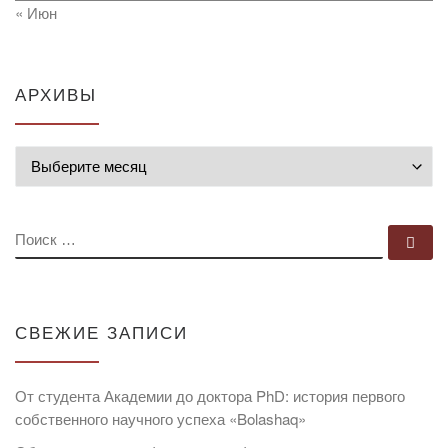
« Июн
АРХИВЫ
Архивы
ПОИСК
По
СВЕЖИЕ ЗАПИСИ
От студента Академии до доктора PhD: история первого
собственного научного успеха «Bolashaq»