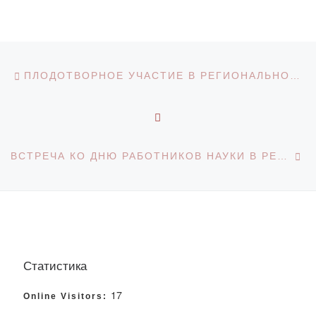
Навигация по записям
Предыдущая запись
ПЛОДОТВОРНОЕ УЧАСТИЕ В РЕГИОНАЛЬНОМ СТУДЕНЧЕСКОМ КОНКУРСЕ ЭССЕ «РУХАНИ ЖАНҒЫРУ — НАСЛЕДИЕ АЛАШ-ОРДЫ» ПОСВЯЩЕННОМ 150-ЛЕТИЮ СО ДНЯ РОЖДЕНИЯ АХМЕТА БАЙТУРСЫНУЛЫ
ОБРАТНО К СПИСКУ З
С
ВСТРЕЧА КО ДНЮ РАБОТНИКОВ НАУКИ В РЕСПУБЛИКЕ КАЗАХСТАН
Статистика
17
Online Visitors: