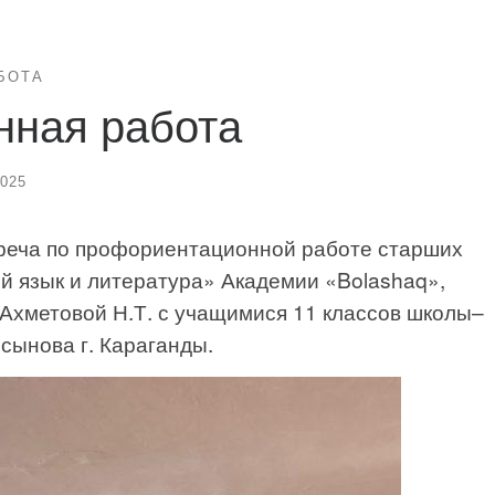
БОТА
ная работа
2025
треча по профориентационной работе старших
й язык и литература» Академии «Bolashaq»,
и Ахметовой Н.Т. с учащимися 11 классов школы–
сынова г. Караганды.