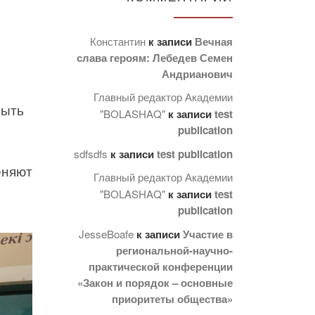
Константин
к записи
Вечная
слава героям: Лебедев Семен
Андрианович
Главный редактор Академии
быть
"BOLASHAQ"
к записи
test
publication
sdfsdfs
к записи
test publication
еняют
Главный редактор Академии
"BOLASHAQ"
к записи
test
publication
JesseBoafe
к записи
Участие в
региональной-научно-
практической конференции
«Закон и порядок – основные
приоритеты общества»