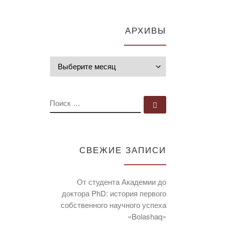
АРХИВЫ
Архивы
ПОИСК
Поиск …
СВЕЖИЕ ЗАПИСИ
От студента Академии до
доктора PhD: история первого
собственного научного успеха
«Bolashaq»