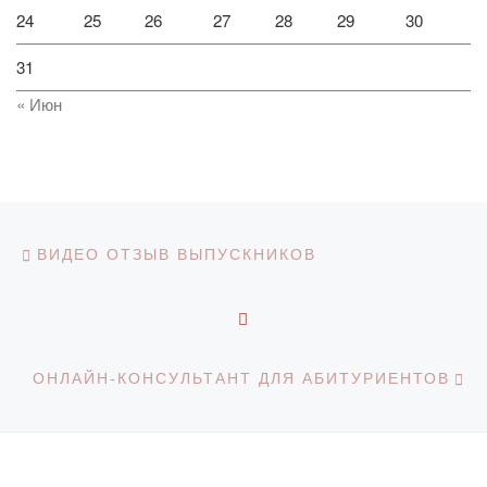
24
25
26
27
28
29
30
31
« Июн
Навигация по записям
Предыдущая запись
ВИДЕО ОТЗЫВ ВЫПУСКНИКОВ
ОБРАТНО К СПИСКУ З
С
ОНЛАЙН-КОНСУЛЬТАНТ ДЛЯ АБИТУРИЕНТОВ