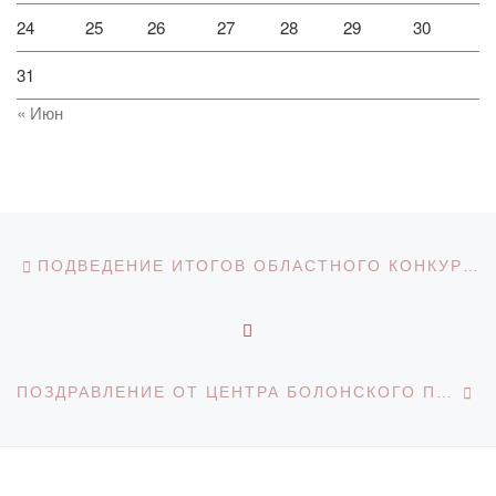
24
25
26
27
28
29
30
31
« Июн
Навигация по записям
Предыдущая запись
ПОДВЕДЕНИЕ ИТОГОВ ОБЛАСТНОГО КОНКУРСА «ЮНЫЙ ПЕДАГОГ»
ОБРАТНО К СПИСКУ З
С
ПОЗДРАВЛЕНИЕ ОТ ЦЕНТРА БОЛОНСКОГО ПРОЦЕССА И АКАДЕМИЧЕСКОЙ МОБИЛЬНОСТИ