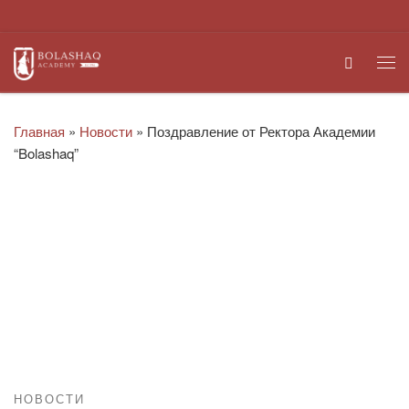
Перейти к содержимому
Search
Ме
Главная
»
Новости
»
Поздравление от Ректора Академии
“Bolashaq”
НОВОСТИ