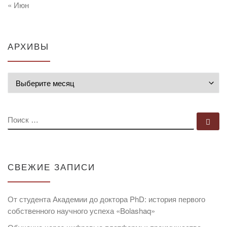
« Июн
АРХИВЫ
Архивы
ПОИСК
По
СВЕЖИЕ ЗАПИСИ
От студента Академии до доктора PhD: история первого
собственного научного успеха «Bolashaq»