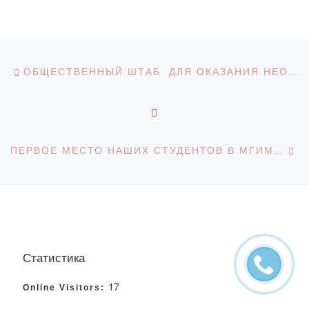
Навигация по записям
Предыдущая запись
ОБЩЕСТВЕННЫЙ ШТАБ ДЛЯ ОКАЗАНИЯ НЕОБХОДИМОЙ ИНФОРМАЦИОННОЙ И КОНСУЛЬТАЦИОННОЙ ПОМОЩИ ЖИТЕЛЯМ НАШЕГО РЕГИОНА.
ОБРАТНО К СПИСКУ З
С
ПЕРВОЕ МЕСТО НАШИХ СТУДЕНТОВ В МГИМО МИД РФ
Статистика
17
Online Visitors: