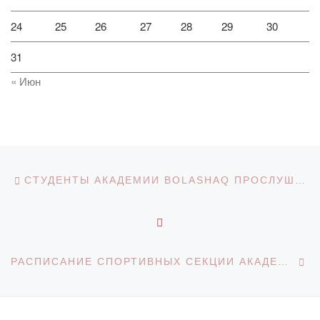
24
25
26
27
28
29
30
31
« Июн
Навигация по записям
Предыдущая запись
СТУДЕНТЫ АКАДЕМИИ BOLASHAQ ПРОСЛУШАЛИ ПОСЛАНИЕ ПРЕЗИДЕНТА КАСЫМ-ЖОМАРТА ТОКАЕВА
ОБРАТНО К СПИСКУ З
С
РАСПИСАНИЕ СПОРТИВНЫХ СЕКЦИИ АКАДЕМИЯ 2021-2022 Г.Г.