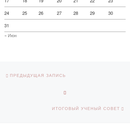
17
18
19
20
21
22
23
24
25
26
27
28
29
30
31
« Июн
Навигация по записям
Предыдущая запись
ПРЕДЫДУЩАЯ ЗАПИСЬ
ОБРАТНО К СПИСКУ З
С
ИТОГОВЫЙ УЧЕНЫЙ СОВЕТ