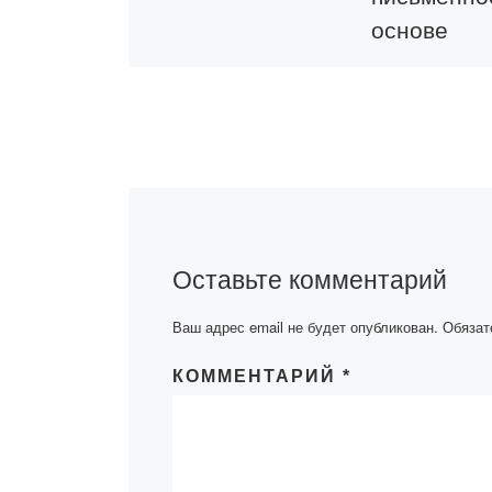
основе
латинског
алфавита
30 марта в Ака
Bolashaq состо
круглый стол на
«казахская
письменность н
Оставьте комментарий
латинского алф
группе К-20-1,
Ваш адрес email не будет опубликован.
Обязат
обучающейся п
образовательно
КОММЕНТАРИЙ
*