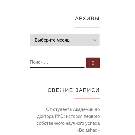
АРХИВЫ
Архивы
ПОИСК
Поиск …
СВЕЖИЕ ЗАПИСИ
От студента Академии до
доктора PhD: история первого
собственного научного успеха
«Bolashaq»