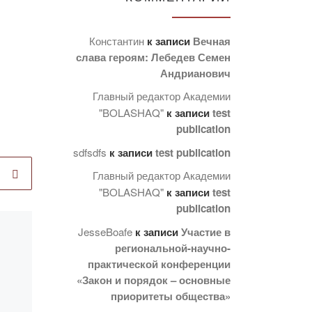
Константин
к записи
Вечная
слава героям: Лебедев Семен
Андрианович
Главный редактор Академии
"BOLASHAQ"
к записи
test
publication
sdfsdfs
к записи
test publication
Главный редактор Академии
"BOLASHAQ"
к записи
test
publication
JesseBoafe
к записи
Участие в
Опубликовано
региональной-научно-
12.12.2023
Эволюция
практической конференции
«Закон и порядок – основные
исторического
приоритеты общества»
сознания на пути