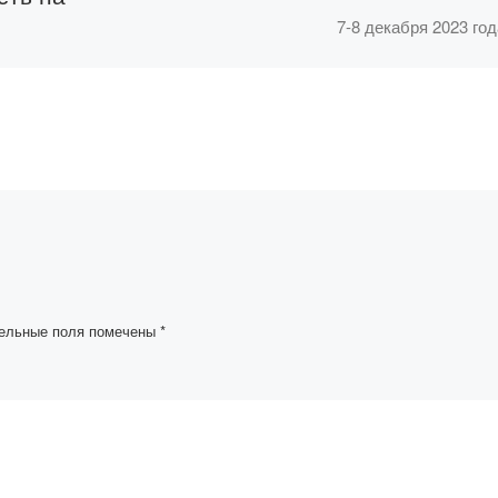
7-8 декабря 2023 год
состоялась
о
международная науч
»
практическая
конференция
«Конституционная
демии
реформа и
ялся
избирательная
 тему:
система», посвящен
30-летию Центральн
а основе
избирательной
авита» в
комиссии, на которо
ельные поля помечены
*
присутствовали […]
о
й […]