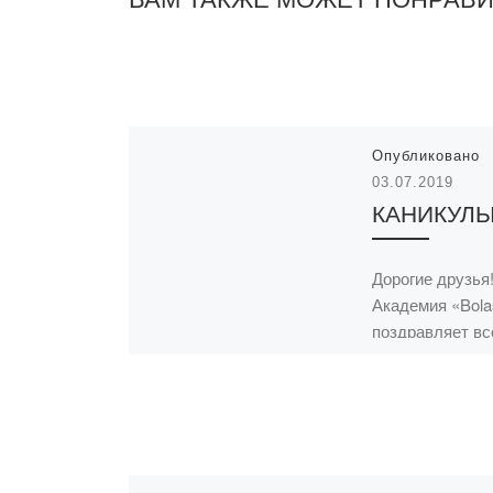
Опубликовано
03.07.2019
КАНИКУЛ
Дорогие друзья
Академия «Bol
поздравляет вс
окончанием уче
года, с наступ
днем столицы!
вам отличного 
отличного наст
[…]