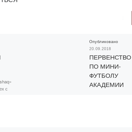
Опубликовано
20.09.2018
Ы
ПЕРВЕНСТВО
ПО МИНИ-
ФУТБОЛУ
!
ashaq»
АКАДЕМИИ
ех с
«БОЛАШАК»
бного
ающим
 Желаем
​​21 сентября 2018 г. в
отдыха и
14.00 состоится
роения на
открытое Первенств