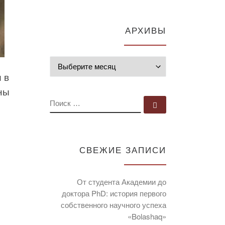
АРХИВЫ
Архивы
 в
ны
ПОИСК
Поиск …
СВЕЖИЕ ЗАПИСИ
От студента Академии до
доктора PhD: история первого
собственного научного успеха
«Bolashaq»