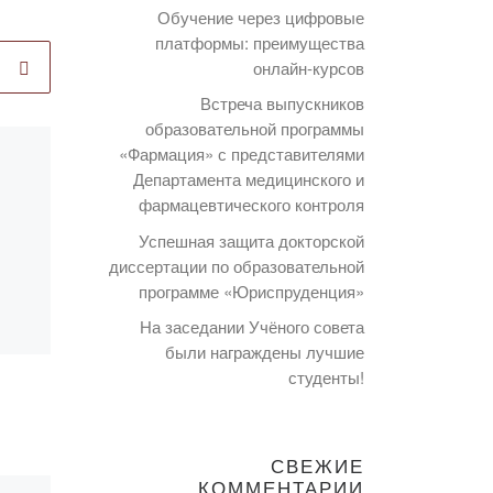
Обучение через цифровые
платформы: преимущества
онлайн-курсов
Встреча выпускников
образовательной программы
«Фармация» с представителями
Опубликовано
Департамента медицинского и
08.02.2019
фармацевтического контроля
ВИКТОРИНА
Успешная защита докторской
«КАРАГАНДА –
диссертации по образовательной
ГОРДОСТЬ
программе «Юриспруденция»
МОЯ»,
На заседании Учёного совета
ПОСВЯЩЕННАЯ
были награждены лучшие
студенты!
85-ЛЕТИЮ
КАРАГАНДЫ
СВЕЖИЕ
о по
6 февраля 2019 года с
КОММЕНТАРИИ