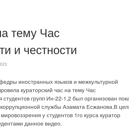
на тему Час
и и честности
2023
афедры иностранных языков и межкультурной
ровела кураторский час на тему Час
 студентов групп Ин-22-1,2 был организован пок
тикоррупционной службы Азамата Есжанова.В цел
ировоззрения у студентов 1го курса куратор
удентами данное видео.