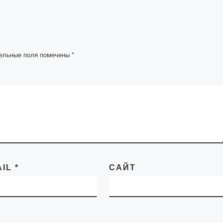
мини-футболу Акад
«Болашак». К участ
первенстве
приглашаются
следующие команд
ельные поля помечены
*
сборная […]
AIL
*
САЙТ