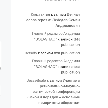
емии
целью детализации и
ию в
закрепления знаний
Константин
к записи
Вечная
студентов о Караганде,
слава героям: Лебедев Семен
развития
ы: —
Андрианович
познавательного
интереса молодежи к
Главный редактор Академии
истории города на
"BOLASHAQ"
к записи
test
примере […]
publication
sdfsdfs
к записи
test publication
Главный редактор Академии
"BOLASHAQ"
к записи
test
publication
JesseBoafe
к записи
Участие в
региональной-научно-
практической конференции
«Закон и порядок – основные
приоритеты общества»