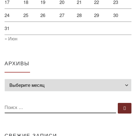
17
18
19
20
21
22
23
24
25
26
27
28
29
30
31
« Июн
АРХИВЫ
Архивы
ПОИСК
По
СВЕЖИЕ ЗАПИСИ