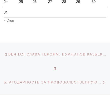
24
25
26
27
28
29
30
31
« Июн
Навигация по записям
Предыдущая запись
ВЕЧНАЯ СЛАВА ГЕРОЯМ: НУРЖАНОВ КАЗБЕК БЕЙСЕНОВИЧ
ОБРАТНО К СПИСКУ З
С
БЛАГОДАРНОСТЬ ЗА ПРОДОВОЛЬСТВЕННУЮ КОРЗИНУ