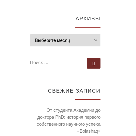
АРХИВЫ
Архивы
ПОИСК
Поиск …
СВЕЖИЕ ЗАПИСИ
От студента Академии до
доктора PhD: история первого
собственного научного успеха
«Bolashaq»