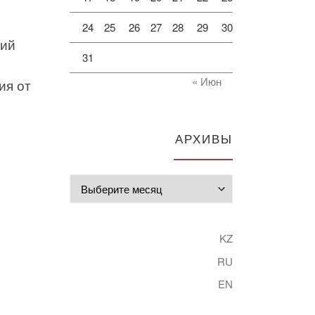
24
25
26
27
28
29
30
вий
31
« Июн
ия от
АРХИВЫ
Архивы
KZ
RU
EN