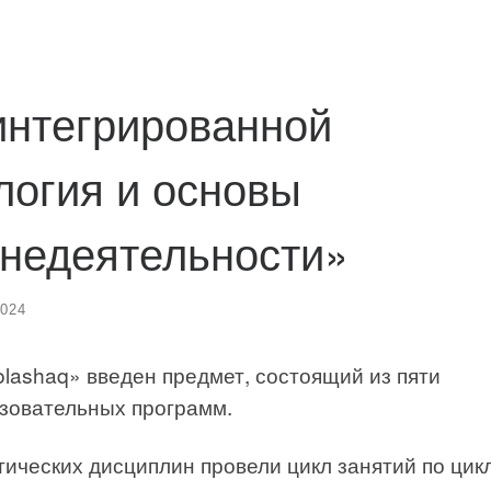
интегрированной
логия и основы
знедеятельности»
2024
olashaq» введен предмет, состоящий из пяти
азовательных программ.
ческих дисциплин провели цикл занятий по цик