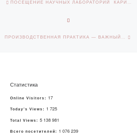
ПОСЕЩЕНИЕ НАУЧНЫХ ЛАБОРАТОРИЙ КАРИУ ИМЕНИ Е.А.БУКЕТОВА СТУДЕНТАМИ КАФЕДРЫ ПЕДАГОГИКИ
ОБРАТНО К СПИСКУ З
С
ПРОИЗВОДСТВЕННАЯ ПРАКТИКА — ВАЖНЫЙ ШАГ ДЛЯ БУДУЩИХ ФИНАНСИСТОВ!
Статистика
17
Online Visitors:
1 725
Today's Views:
5 138 981
Total Views:
1 076 239
Всего посетителей: