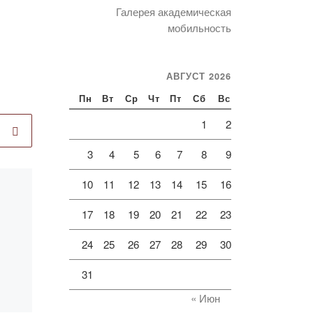
Галерея академическая
мобильность
АВГУСТ 2026
Пн
Вт
Ср
Чт
Пт
Сб
Вс
1
2
3
4
5
6
7
8
9
10
11
12
13
14
15
16
Опубликовано
03.10.2019
17
18
19
20
21
22
23
Участие в работе
научной
24
25
26
27
28
29
30
конференции по
31
вопросам
« Июн
сотрудничества с