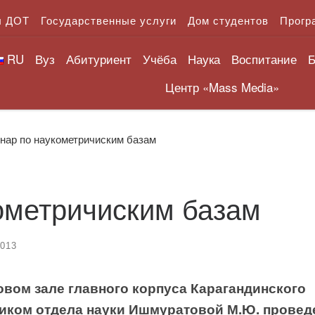
л ДОТ
Государственные услуги
Дом студентов
Прогр
RU
Вуз
Абитуриент
Учёба
Наука
Воспитание
Б
Центр «Mass Media»
нар по наукометричиским базам
ометричиским базам
2013
ктовом зале главного корпуса Карагандинского
иком отдела науки Ишмуратовой М.Ю. провед