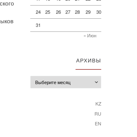
ского
24
25
26
27
28
29
30
зыков
31
« Июн
АРХИВЫ
Архивы
KZ
RU
EN