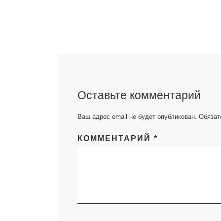
состоялось зас
Республиканск
конкурсной ком
присвоению зв
«Лучший препо
вуза» 2019
года.Обладате
звания «Лучши
Оставьте комментарий
преподаватель 
стали […]
Ваш адрес email не будет опубликован.
Обязат
КОММЕНТАРИЙ
*