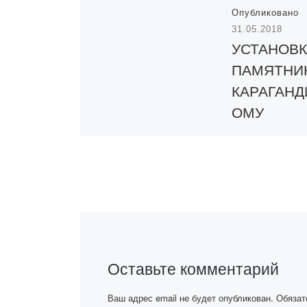
Опубликовано
31.05.2018
УСТАНОВ
ПАМЯТНИ
КАРАГАНД
ОМУ
ХУДОЖНИК
ЭЙФЕРТУ
29 мая 2018 год
участники прое
«Карлаг: памят
будущего» Ака
«Болашақ» при
Оставьте комментарий
участие в акции
посвященной Д
Ваш адрес email не будет опубликован.
Обязат