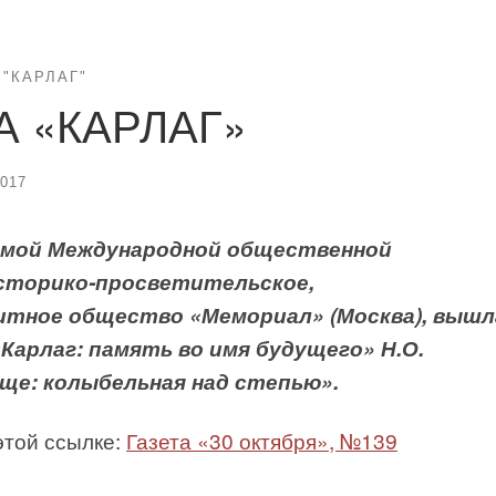
"КАРЛАГ"
А «КАРЛАГ»
2017
аемой Международной общественной
сторико-просветительское,
итное общество «Мемориал» (Москва), вышл
арлаг: память во имя будущего» Н.О.
ще: колыбельная над степью».
этой ссылке:
Газета «30 октября», №139