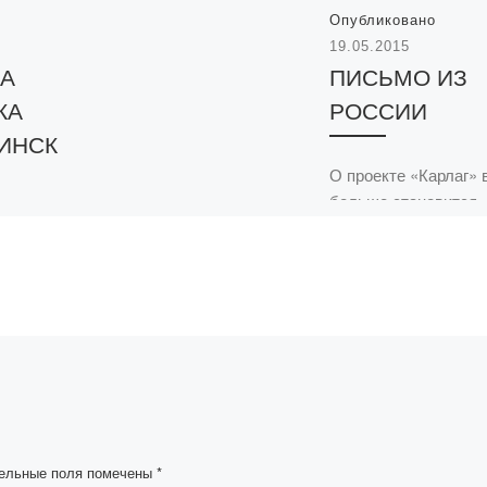
Опубликовано
19.05.2015
КА
ПИСЬМО ИЗ
КА
РОССИИ
ИНСК
О проекте «Карлаг» 
больше становится
У В.А.
известно далеко за
пределами Республи
Казахстан. В адрес
авторов проекта
а
постоянно поступаю
кта
письма со всех конц
ь во имя
[…]
демии
няли
,
ню
ельные поля помечены
*