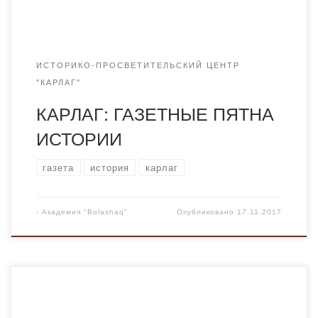
1935 […]
ИСТОРИКО-ПРОСВЕТИТЕЛЬСКИЙ ЦЕНТР
"КАРЛАГ"
КАРЛАГ: ГАЗЕТНЫЕ ПЯТНА
ИСТОРИИ
газета
история
карлаг
-
Академия "Bolashaq"
Опубликовано
17.11.2017
Долгое время тема ГУЛАГа находилась под запретом.
Только с демократическими реформами в прессе стали