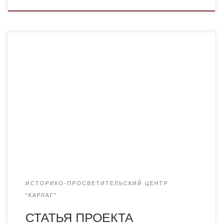
В газете «30 октября», выпускаемой Международной
общественной организацией «Международное
историко-просветительское, благотворительное и
правозащитное общество «Мемориал» (Москва), вышла
статья руководителя проекта «Карлаг: память во имя
будущего» Н.О. Дулатбекова «Мамочкино кладбище:
колыбельная над степью». Ознакомиться со статьей
можно по этой ссылке: Газета «30 октября», №139 Также
в этом номере газеты можно прочесть статью […]
ИСТОРИКО-ПРОСВЕТИТЕЛЬСКИЙ ЦЕНТР
"КАРЛАГ"
СТАТЬЯ ПРОЕКТА