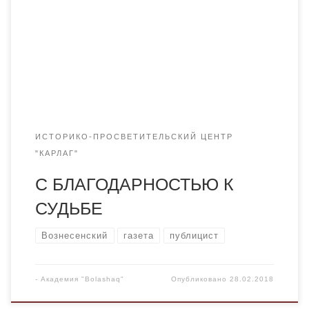
Льва Александровича Вознесенского. Первого марта
Казахстан уже в третий раз будет отмечать особенный
праздник – День благодарности. Появился он 14 января
2016 года по Указу Главы государства. Дата
празднования Дня благодарности выбрана […]
ИСТОРИКО-ПРОСВЕТИТЕЛЬСКИЙ ЦЕНТР
"КАРЛАГ"
С БЛАГОДАРНОСТЬЮ К
СУДЬБЕ
Вознесенский
газета
публицист
-
Академия "Bolashaq"
Опубликовано
28.02.2018