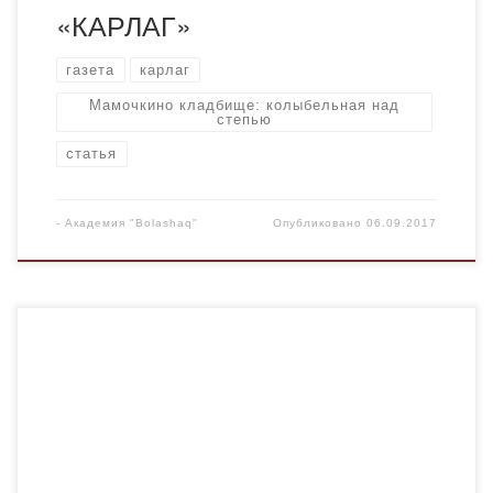
«КАРЛАГ»
газета
карлаг
Мамочкино кладбище: колыбельная над
степью
статья
-
Академия "Bolashaq"
Опубликовано
06.09.2017
Дулатбеков, Нурлан Карлаг: память во имя будущего:
Страницы истории // Казахстанская правда. – 2016. – 2
сент.(№ 168.) – С. 14-15. Со статьей можно
ознакомиться в прикрепленном файле. Прикрепленные