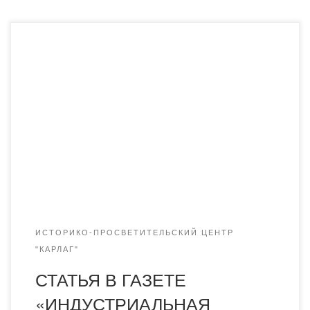
В газете «Индустриальная Караганда» от 6 января 2018
года вышла статья Юрия Попова «Карлаговская
летопись в прессе». Карлаговская летопись в прессе
Автор: Юрий ПОПОВ, краевед Стараниями ученых
Карагандинской академии «Болашак» в свет вышел
двухтомник «Пресса Карлага». Книга издана в рамках
научно-просветительского проекта «Карлаг: память во
имя будущего». Автор этой идеи […]
ИСТОРИКО-ПРОСВЕТИТЕЛЬСКИЙ ЦЕНТР
"КАРЛАГ"
СТАТЬЯ В ГАЗЕТЕ
«ИНДУСТРИАЛЬНАЯ