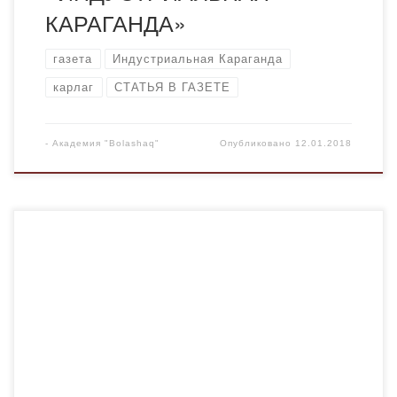
КАРАГАНДА»
газета
Индустриальная Караганда
карлаг
СТАТЬЯ В ГАЗЕТЕ
-
Академия "Bolashaq"
Опубликовано
12.01.2018
Стараниями ученых карагандинской академии
«Болашак» в свет вышел двухтомник «Пресса Карлага».
Книга издана в рамках научно – просветительского
проекта «КАРЛАГ: память во имя будущего». Автором
этой идеи является доктор юридических наук,
профессор, член – корреспондент НАН Нурлан
Орынбасарович Дулатбеков. Сборник содержит
сведения из карлаговских газет «Путевка» за 1934 –