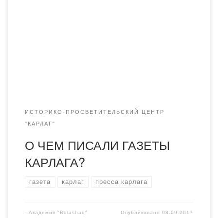
публиковаться книги, статьи о преступлениях
социализма против личности и общества. Между тем,
историческая справедливость требует объективного
изучения всей правды о преступлениях сталинского
режима, в том числе на территории Казахстана. Одним
из таких ужасов лагерной системы стал […]
ИСТОРИКО-ПРОСВЕТИТЕЛЬСКИЙ ЦЕНТР
"КАРЛАГ"
О ЧЕМ ПИСАЛИ ГАЗЕТЫ
КАРЛАГА?
газета
карлаг
пресса карлага
-
Академия "Bolashaq"
Опубликовано
08.09.2017