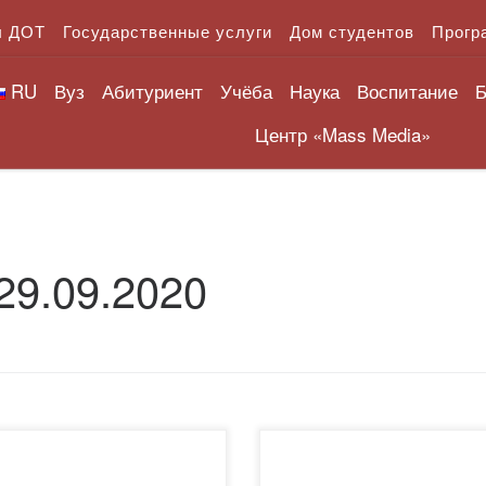
л ДОТ
Государственные услуги
Дом студентов
Прогр
RU
Вуз
Абитуриент
Учёба
Наука
Воспитание
Б
Центр «Mass Media»
29.09.2020
жаемые пользователии!
Менің студенттік шағым