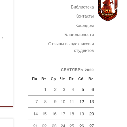
Библиотека
оқу
Контакты
Кафедры
Благодарности
Telegram
Отзывы выпускников и
аман
студентов
»
1»
СЕНТЯБРЬ 2020
р
Пн
Вт
Ср
Чт
Пт
Сб
Вс
ып,
1
2
3
4
5
6
ан
7
8
9
10
11
12
13
14
15
16
17
18
19
20
21
22
23
24
25
26
27