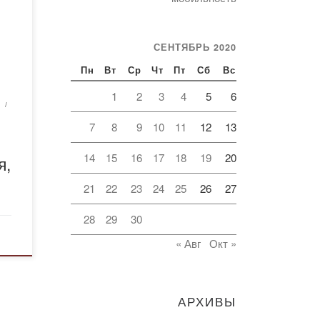
ляя
л
мел
СЕНТЯБРЬ 2020
Пн
Вт
Ср
Чт
Пт
Сб
Вс
1
2
3
4
5
6
 в
7
8
9
10
11
12
13
 вуз
я,
14
15
16
17
18
19
20
я,
 на
ось
21
22
23
24
25
26
27
28
29
30
« Авг
Окт »
АРХИВЫ