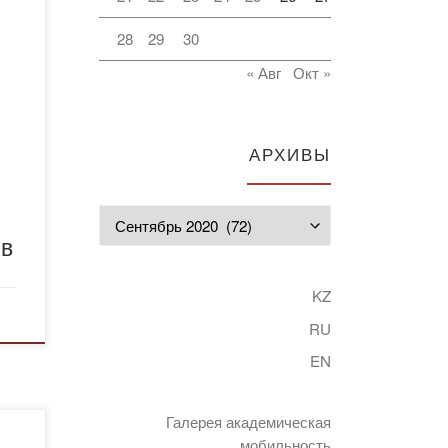
лайн
28
29
30
« Авг
Окт »
дили
ов и
АРХИВЫ
иях
Архивы
ов
KZ
RU
EN
Галерея академическая
к в
мобильность