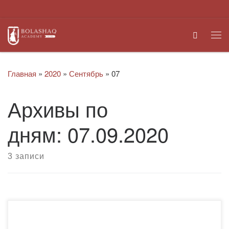
Перейти к содержимому
Search
Ме
Главная
»
2020
»
Сентябрь
»
07
Архивы по
дням:
07.09.2020
3 записи
5 сентября отмечается День языков народа