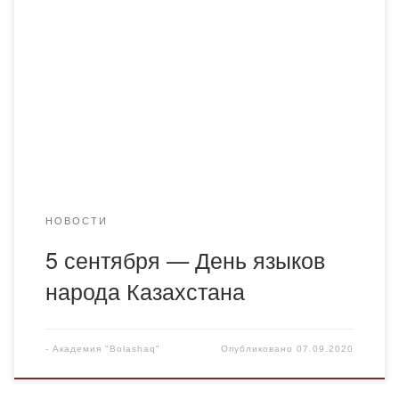
Казахстана. В 2017 году постановлением премьер-
министра Бакытжана Сагинтаева было принято решение
установить 5 сентября днем языков народа РК . Именно
в этот день родился Ахмет Байтурсынов. Ученый и
литературовед Ахмет Байтурсынов был одним из
основоположников казахской лингвистики и
литературоведения. Он разработал основы казахского
языкознания, а также […]
НОВОСТИ
5 сентября — День языков
народа Казахстана
-
Академия "Bolashaq"
Опубликовано
07.09.2020