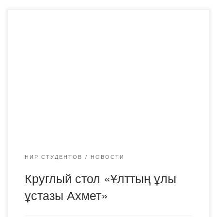
5 сентября 2020 года преподаватели и студенты
кафедры Казахского языка и литературы провели
онлайн круглый стол «Ұлттың ұлы ұстазы Ахмет»,
посвященный празднику языков народа Казахстана и
дню рождения великого казахского общественного и
государственный деятеля, члена партии Алаш,
просветителя, учёного-лингвиста, литературоведа,
тюрколога, поэта и переводчика Ахмета Байтурсынова.
«Ұлттың ұлы ұстазы Ахмет» […]
НИР СТУДЕНТОВ
НОВОСТИ
Круглый стол «Ұлттың ұлы
ұстазы Ахмет»