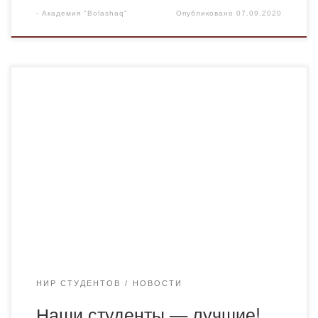
-
Академия "Bolashaq"
Опубликовано
07.09.2020
Студент Академии «Bolashaq» гр. Ю-19-1 Оспанов
Мадияр принял активное участие в конкурсе,
посвященному творчеству Великого ученого аль-
Фара́би, проводимому в Карагандинском университете
им. академика Е.А. Букетова, и занял 1 место. Мадияру
и его научному руководителю профессору Академии
«Bolashaq» Кабжанову А.Т. вручены диплом 1 степени и
благодарственные письма. Поздравляем с победой!
Отзыв […]
НИР СТУДЕНТОВ
НОВОСТИ
Наши студенты — лучшие!