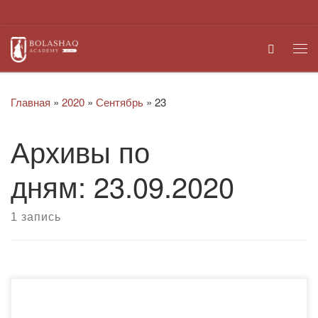
Перейти к содержимому
Search
Ме
Главная
»
2020
»
Сентябрь
»
23
Архивы по
дням:
23.09.2020
1 запись
В последнее воскресенье сентября в Казахстане