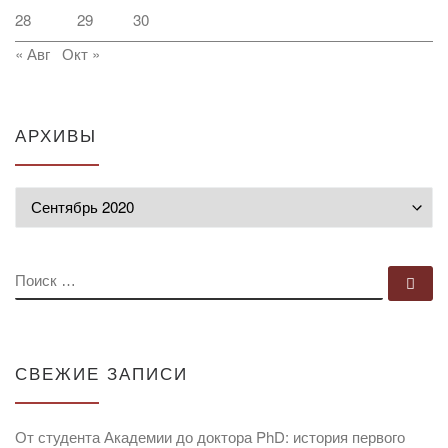
28
29
30
« Авг
Окт »
АРХИВЫ
Архивы
ПОИСК
По
СВЕЖИЕ ЗАПИСИ
От студента Академии до доктора PhD: история первого