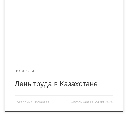
отмечается День труда, установленный Указом
Президента Республики в ноябре 2013 года, в целях
возрождения традиций уважения к рабочим профессиям
и осознания важности труда с раннего возраста. В
Казахстане одним из шагов на пути к этому
возрождению стало установление Дня труда.
Одновременно была учреждена и медаль […]
НОВОСТИ
День труда в Казахстане
-
Академия "Bolashaq"
Опубликовано
23.09.2020