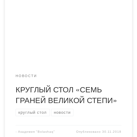
«Болашақ» прошел круглый стол, где обсудили статью
Главы государства «Семь граней Великой степи». ​
Обсуждение открыл ректор Академии, профессор
Менлибаев К.Н. В данном мероприятии
приняли первый проректор, Совет ветеранов,
профессора, журналисты города и студенты. В ходе
обсуждения было отмечено, что статья призвана беречь
национальные ценности, уважать […]
НОВОСТИ
КРУГЛЫЙ СТОЛ «СЕМЬ
ГРАНЕЙ ВЕЛИКОЙ СТЕПИ»
круглый стол
новости
-
Академия "Bolashaq"
Опубликовано
30.11.2018