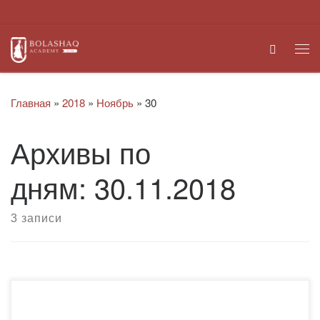
Перейти к содержимому
Search
Ме
Главная
»
2018
»
Ноябрь
»
30
Архивы по
дням:
30.11.2018
3 записи
29 ноября 2018 года в конференц-зале Академии