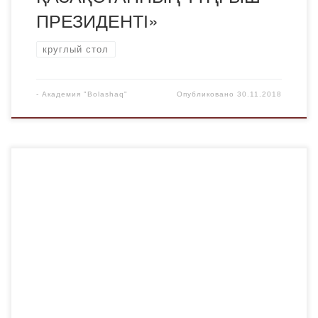
ПРЕЗИДЕНТІ»
круглый стол
-
Академия "Bolashaq"
Опубликовано
30.11.2018
29 ноября 2018 года в конференц-зале Академии
«Болашақ» прошел круглый стол, где обсудили статью
Главы государства «Семь граней Великой степи». ​​
Обсуждение открыл ректор Академии, профессор
Менлибаев К.Н. В данном мероприятии приняли первый
проректор, Совет ветеранов, профессора, журналисты
города и студенты. В ходе обсуждения было отмечено,
что статья призвана беречь национальные ценности,
уважать […]