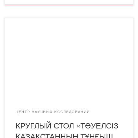
30 ноября 2018 года в Академии «Болашақ» проведен
круглый стол «Тәуелсіз Қазақстанның Тұңғыш
Президенті», посвященный Дню Первого Президента. ​
Организаторами круглого стола выступили координатор
по социальной и воспитательной работе Б.Т. Ахметова,
директор НИЦ «Руханият» А.У. Аупенова, начальник
отдела послевузовского образования Е.Е. Серимов,
преподаватели кафедры иностранного языка и
межкультурной коммуникации Б.М. Рысбек […]
ЦЕНТР НАУЧНЫХ ИССЛЕДОВАНИЙ
КРУГЛЫЙ СТОЛ «ТӘУЕЛСІЗ
ҚАЗАҚСТАННЫҢ ТҰҢҒЫШ