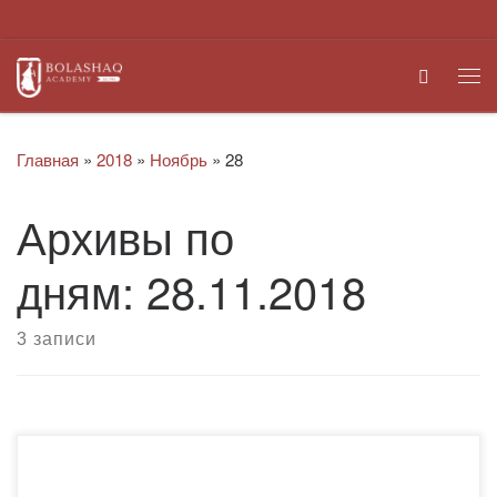
Перейти к содержимому
Search
Ме
Главная
»
2018
»
Ноябрь
»
28
Архивы по
дням:
28.11.2018
3 записи
На имя ректора Академии «Болашақ» было получено