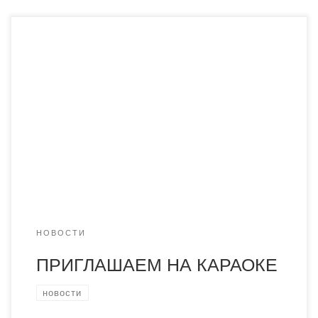
29 ноября в холле главного корпуса, начиная со второй
пары, стартует караоке, посвященное празднованию
Дню Первого Президента. Прозвучат следующие песни
«Үш қоңыр», «Атамекен», «Мой Казаxстан».
Приглашаются все желающие.
НОВОСТИ
ПРИГЛАШАЕМ НА КАРАОКЕ
новости