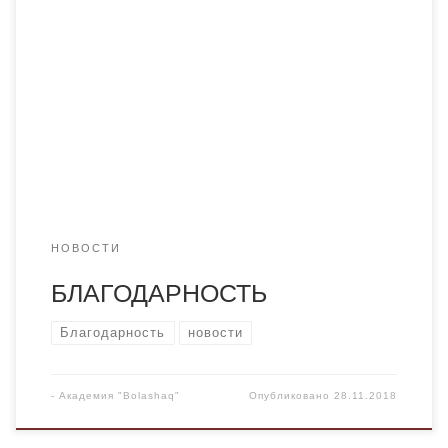
благодарственное письмо от администрации областной
юношеской библиотеке им. Бектурова, в котором
выражается благодарность за активное участие в
«Назарбаевских чтениях» в режиме on-line,
посвященные Дню Первого Президента Республики
Казахстан. В данном мероприятии приняли участие
преподаватели и студенты Академии «Болашақ».
НОВОСТИ
БЛАГОДАРНОСТЬ
Благодарность
новости
-
Академия "Bolashaq"
Опубликовано
28.11.2018