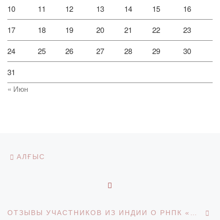
10
11
12
13
14
15
16
17
18
19
20
21
22
23
24
25
26
27
28
29
30
31
« Июн
Навигация по записям
Предыдущая запись
АЛҒЫС
ОБРАТНО К СПИСКУ З
С
ОТЗЫВЫ УЧАСТНИКОВ ИЗ ИНДИИ О РНПК «МОЛОДЕЖЬ И ГЛОБАЛЬНЫЕ ПРОБЛЕМЫ СОВРЕМЕННОСТИ»